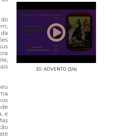
 do
em,
 da
ões
sus
ora
le,
ais
30. ADVENTO (3/4)
seu
sma
mos
nde
, e
Mas
tão
até