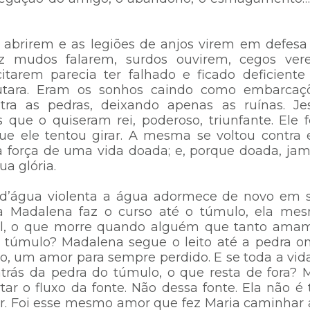
e abrirem e as legiões de anjos virem em defesa
ez mudos falarem, surdos ouvirem, cegos ver
itarem parecia ter falhado e ficado deficiente
utara. Eram os sonhos caindo como embarcaç
tra as pedras, deixando apenas as ruínas. Je
 que o quiseram rei, poderoso, triunfante. Ele f
ue ele tentou girar. A mesma se voltou contra e
a força de uma vida doada; e, porque doada, jam
ua glória.
 d’água violenta a água adormece de novo em 
ia Madalena faz o curso até o túmulo, ela me
nal, o que morre quando alguém que tanto ama
túmulo? Madalena segue o leito até a pedra o
o, um amor para sempre perdido. E se toda a vida
 atrás da pedra do túmulo, o que resta de fora? 
tar o fluxo da fonte. Não dessa fonte. Ela não é 
mor. Foi esse mesmo amor que fez Maria caminhar 