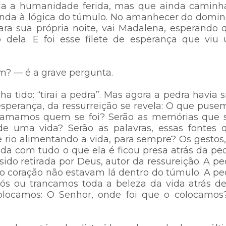
 toda a humanidade ferida, mas que ainda caminh
inda à lógica do túmulo. No amanhecer do domin
a sua própria noite, vai Madalena, esperando 
dela. E foi esse filete de esperança que viu
em? — é a grave pergunta.
ha tido: “tirai a pedra”. Mas agora a pedra havia s
a esperança, da ressurreição se revela: O que puse
 amamos quem se foi? Serão as memórias que 
e uma vida? Serão as palavras, essas fontes 
rio alimentando a vida, para sempre? Os gestos,
 vida com tudo o que ela é ficou presa atrás da ped
ido retirada por Deus, autor da ressureição. A pe
 e o coração não estavam lá dentro do túmulo. A pe
s ou trancamos toda a beleza da vida atrás de
colocamos: O Senhor, onde foi que o colocamos