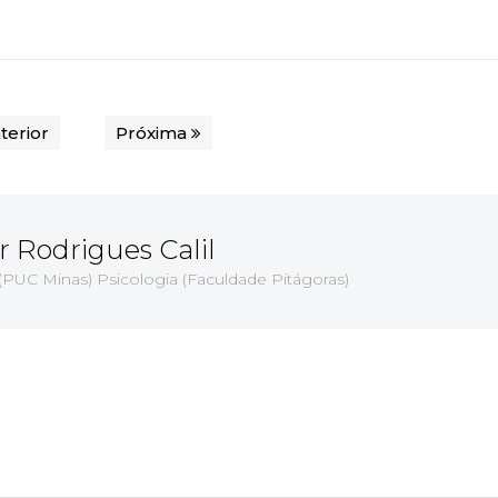
terior
Próxima
r Rodrigues Calil
 (PUC Minas) Psicologia (Faculdade Pitágoras)