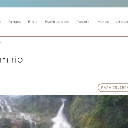
e
Artigos
Bíblia
Espiritualidade
Pastoral
Áudios
Literat
io
m rio
PARA CELEBR