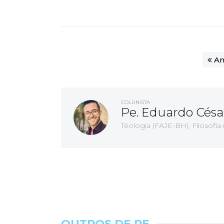
An
COLUNISTA
Pe. Eduardo Césa
Téologia (FAJE-BH), Filosofia
OUTROS DE PE.