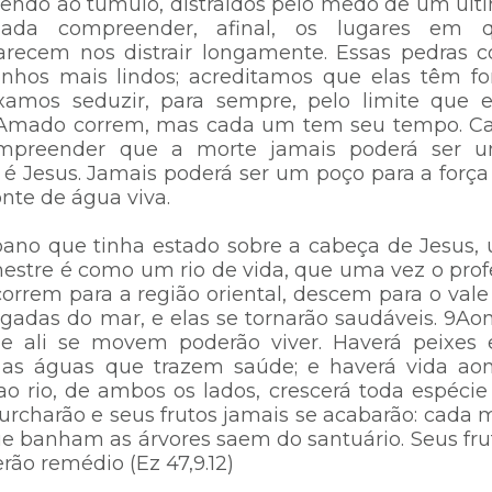
rendo ao túmulo, distraídos pelo medo de um últ
nada compreender, afinal, os lugares em 
recem nos distrair longamente. Essas pedras 
hos mais lindos; acreditamos que elas têm fo
xamos seduzir, para sempre, pelo limite que e
o Amado correm, mas cada um tem seu tempo. C
ompreender que a morte jamais poderá ser 
é Jesus. Jamais poderá ser um poço para a força
onte de água viva.
 pano que tinha estado sobre a cabeça de Jesus,
estre é como um rio de vida, que uma vez o prof
orrem para a região oriental, descem para o vale
adas do mar, e elas se tornarão saudáveis. 9Ao
ue ali se movem poderão viver. Haverá peixes
 as águas que trazem saúde; e haverá vida ao
ao rio, de ambos os lados, crescerá toda espécie
 murcharão e seus frutos jamais se acabarão: cada 
ue banham as árvores saem do santuário. Seus fru
erão remédio (Ez 47,9.12)