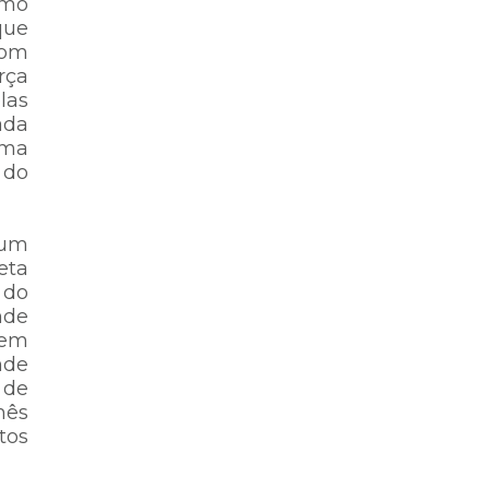
imo
que
com
rça
las
ada
uma
 do
 um
eta
 do
nde
 em
nde
 de
mês
tos