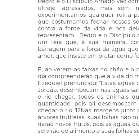
Pedro e o Discípulo Amado vão cor
ultraje; apressados, mas sem 
experimentamos qualquer ruína pa
que costumamos fechar nossos son
contra a fonte da vida e nos dei
representam… Pedro e o Discípul
um terá que, à sua maneira, c
barragem para a força da água que 
amor, que insiste em brotar como f
E, ao verem as faixas no chão e o
dia compreenderão que a vida do m
Ezequiel prenunciou: “Estas águas c
Jordão, desembocam nas águas salg
o rio chegar, todos os animais q
quantidade, pois ali desembocam
chegar o rio. 12Nas margens junto 
árvores frutíferas; suas folhas não
darão novos frutos, pois as águas q
servirão de alimento e suas folhas s