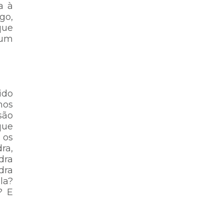
a à
go,
que
 um
ido
mos
são
que
 os
ra,
dra
dra
la?
? E