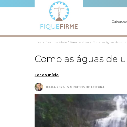
Cateques
Início /
Espiritualidade /
Para celebrar /
Como as águas de um r
Como as águas de u
Ler do Início
03.04.2026 | 5 MINUTOS DE LEITURA