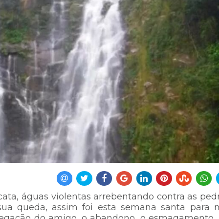
ta, águas violentas arrebentando contra as pedr
ua queda, assim foi esta semana santa para n
 a negação do amigo, o abandono, o esmagamento…