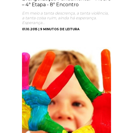
– 4ª Etapa - 8º Encontro
Em meio a tanta descrença, a tanta violência,
a tanta coisa ruim, ainda há esperança.
Esperança…
01.10.2015 | 9 MINUTOS DE LEITURA