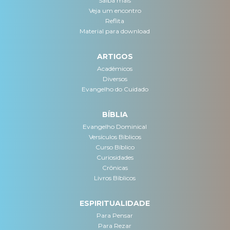
Saiba mais
Veja um encontro
Reflita
Material para download
ARTIGOS
Acadêmicos
Diversos
Evangelho do Cuidado
BÍBLIA
Evangelho Dominical
Versículos Bíblicos
Curso Bíblico
Curiosidades
Crônicas
Livros Bíblicos
ESPIRITUALIDADE
Para Pensar
Para Rezar