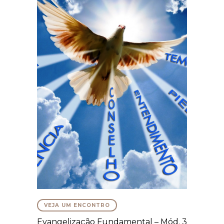
VEJA UM ENCONTRO
Evangelização Fundamental – Mód. 3