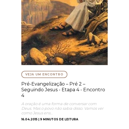
VEJA UM ENCONTRO
Pré-Evangelização – Pré 2 –
Seguindo Jesus - Etapa 4 - Encontro
4
A oração é uma forma de conversar com
Deus. Mas o povo não sabia disso. Vamos ver
como Jesus ens…
16.04.2015 | 9 MINUTOS DE LEITURA