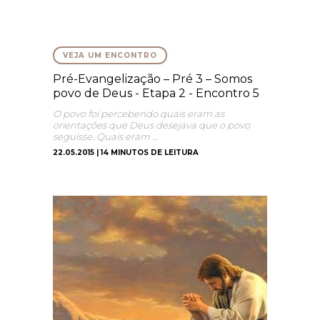
VEJA UM ENCONTRO
Pré-Evangelização – Pré 3 – Somos
povo de Deus - Etapa 2 - Encontro 5
O povo foi percebendo quais eram as
orientações que Deus desejava que o povo
seguisse. Quais eram …
22.05.2015 | 14 MINUTOS DE LEITURA