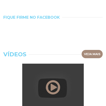
FIQUE FIRME NO FACEBOOK
VÍDEOS
VEJA MAIS