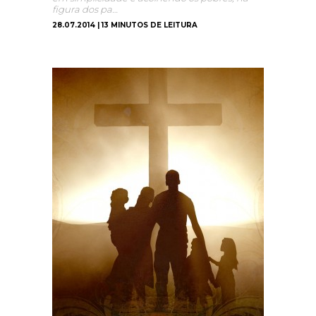
figura dos pa…
28.07.2014 | 13 MINUTOS DE LEITURA