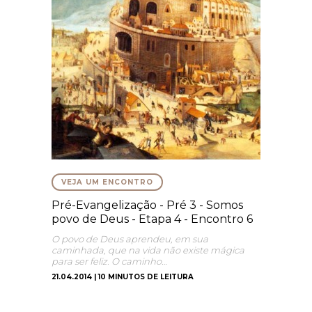
VEJA UM ENCONTRO
Pré-Evangelização - Pré 3 - Somos
povo de Deus - Etapa 4 - Encontro 6
O povo de Deus aprendeu, em sua
caminhada, que na vida não existe mágica
para ser feliz. O caminho…
21.04.2014 | 10 MINUTOS DE LEITURA