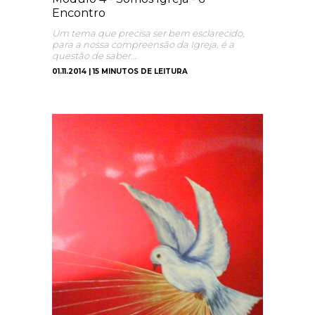
Encontro
Um tema que precisa ser bem esclarecido,
para a nossa compreensão da Igreja, é a
questão de saber…
01.11.2014 | 15 MINUTOS DE LEITURA