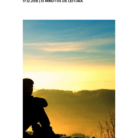
17.12.2015 | 13 MINUTOS DE LEITURA