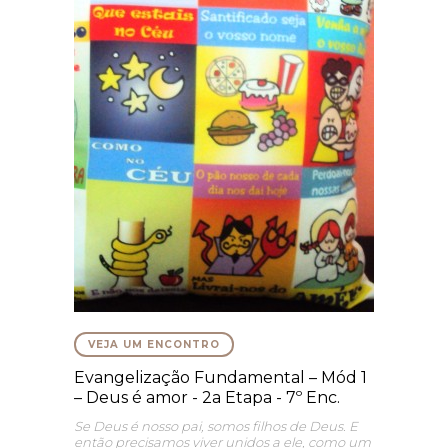
VEJA UM ENCONTRO
Evangelização Fundamental – Mód 1
– Deus é amor - 2a Etapa - 7º Enc.
Se Deus é nosso pai, somos filhos de Deus. E
então precisamos viver unidos a ele, como um