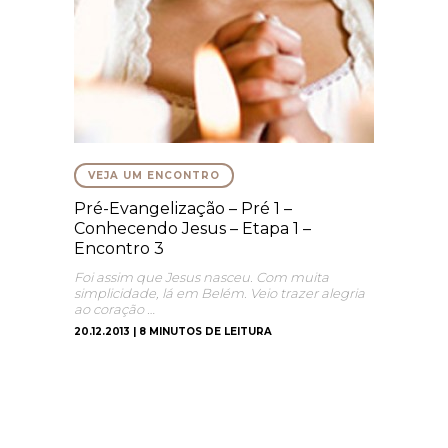
VEJA UM ENCONTRO
Pré-Evangelização – Pré 1 –
Conhecendo Jesus – Etapa 1 –
Encontro 3
Foi assim que Jesus nasceu. Com muita
simplicidade, lá em Belém. Veio trazer alegria
ao coração …
20.12.2013 | 8 MINUTOS DE LEITURA