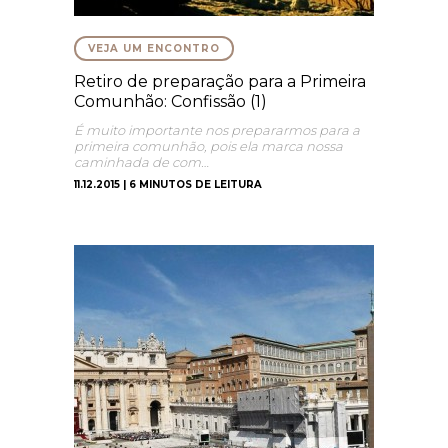
VEJA UM ENCONTRO
Retiro de preparação para a Primeira
Comunhão: Confissão (1)
É muito importante nos prepararmos para a
primeira comunhão, pois ela marca nossa
caminhada de com…
11.12.2015 | 6 MINUTOS DE LEITURA