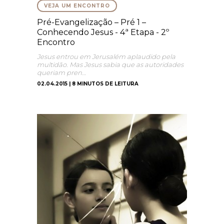
VEJA UM ENCONTRO
Pré-Evangelização – Pré 1 –
Conhecendo Jesus - 4ª Etapa - 2º
Encontro
Jesus entrou em Jerusalém aplaudido pela
multidão. Mas Jesus sabia que as autoridades
queriam pren…
02.04.2015 | 8 MINUTOS DE LEITURA