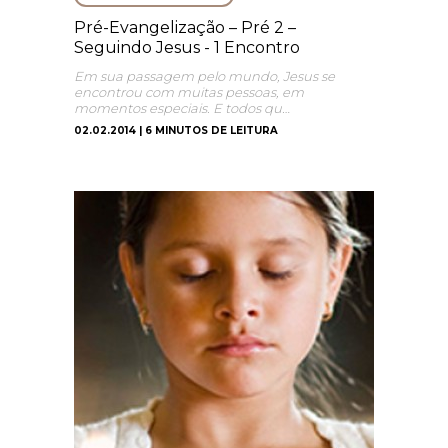
Pré-Evangelização – Pré 2 –
Seguindo Jesus - 1 Encontro
Em sua passagem pelo mundo, Jesus se
encontrou com muitas pessoas, em
momentos especiais. E todos qu…
02.02.2014 | 6 MINUTOS DE LEITURA