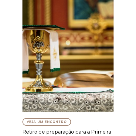
VEJA UM ENCONTRO
Retiro de preparação para a Primeira