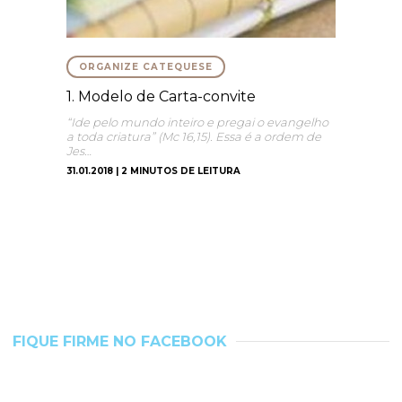
ORGANIZE CATEQUESE
1. Modelo de Carta-convite
“Ide pelo mundo inteiro e pregai o evangelho
a toda criatura” (Mc 16,15). Essa é a ordem de
Jes…
31.01.2018 | 2 MINUTOS DE LEITURA
FIQUE FIRME NO FACEBOOK