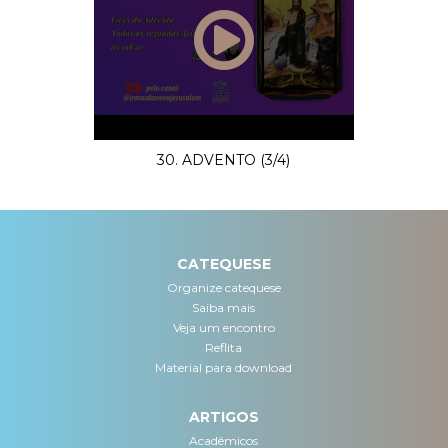
30. ADVENTO (3/4)
CATEQUESE
Organize catequese
Saiba mais
Veja um encontro
Reflita
Material para download
ARTIGOS
Acadêmicos