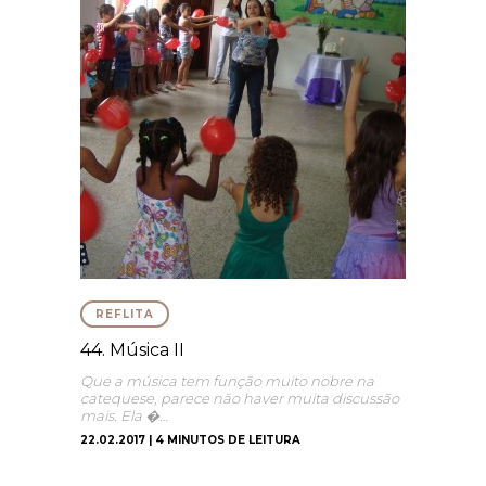
REFLITA
44. Música II
Que a música tem função muito nobre na
catequese, parece não haver muita discussão
mais. Ela �…
22.02.2017 | 4 MINUTOS DE LEITURA