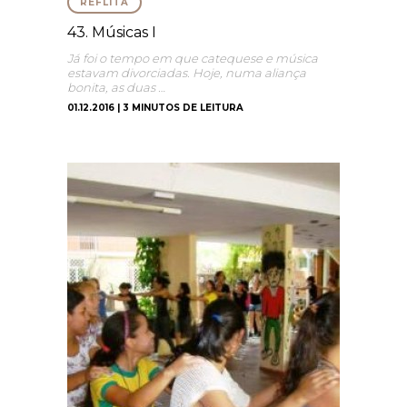
REFLITA
43. Músicas I
Já foi o tempo em que catequese e música
estavam divorciadas. Hoje, numa aliança
bonita, as duas …
01.12.2016 | 3 MINUTOS DE LEITURA