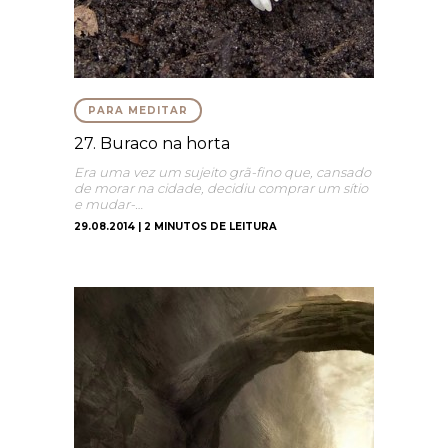
PARA MEDITAR
27. Buraco na horta
Era uma vez um sujeito grã-fino que, cansado
de morar na cidade, decidiu comprar um sítio
e mudar-…
29.08.2014 | 2 MINUTOS DE LEITURA