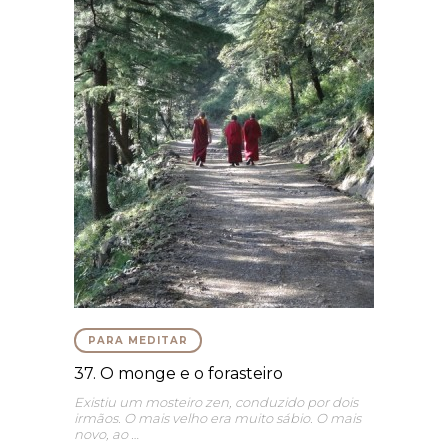
PARA MEDITAR
37. O monge e o forasteiro
Existiu um mosteiro zen, conduzido por dois
irmãos. O mais velho era muito sábio. O mais
novo, ao …