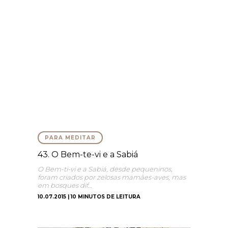
PARA MEDITAR
43. O Bem-te-vi e a Sabiá
O Bem-ti-vi e a Sabiá, desde pequeninos,
foram criados por zelosas mamães-aves, mas
em bosques dif…
10.07.2015 | 10 MINUTOS DE LEITURA