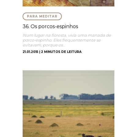
PARA MEDITAR
36. Os porcos-espinhos
Num lugar na floresta, vivia uma manada de
porco-espinho. Eles frequentemente se
evitavam, porque os…
21.01.2015 | 2 MINUTOS DE LEITURA