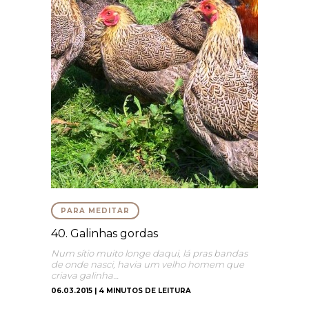
PARA MEDITAR
40. Galinhas gordas
Num sítio muito longe daqui, lá pras bandas
de onde nasci, havia um velho homem que
criava galinha…
06.03.2015 | 4 MINUTOS DE LEITURA