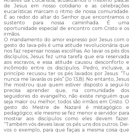
Através da Eucaristia, atualizamos o mistério pascal
de Jesus em nosso cotidiano e as celebrações
eucarísticas marcam o ritmo de nossa comunidade.
É ao redor do altar do Senhor que encontramos o
sustento para nossa caminhada. É uma
oportunidade especial de encontro com Cristo e os
irmãos.
O mandamento do amor expresso por Jesus com o
gesto do lava-pés é uma atitude revolucionária que
nos faz repensar nossas escolhas. Ao lavar os pés dos
discípulos, Jesus fez uma tarefa que era reservada
aos escravos, e essa atitude causou desconforto e
incômodo entre os discípulos. Pedro, inclusive, a
princípio recusou ter os pés lavados por Jesus: “Tu
nunca me lavarás os pés” (Jo 13,8). No entanto, Jesus
lhe mostrou que quem estiver disposto a segui-lo
precisa aprender que, na comunidade dos
seguidores do evangelho, não existe ninguém que
seja maior ou melhor; todos são irmãos em Cristo. O
gesto do Mestre de Nazaré é mistagógico e
pedagógico; ele mesmo se fez menor e servidor para
mostrar aos discípulos como eles devem fazer.
“Também vós deveis lavar os pés uns dos outros. Dei-
vos o exemplo, para que façais a mesma coisa que