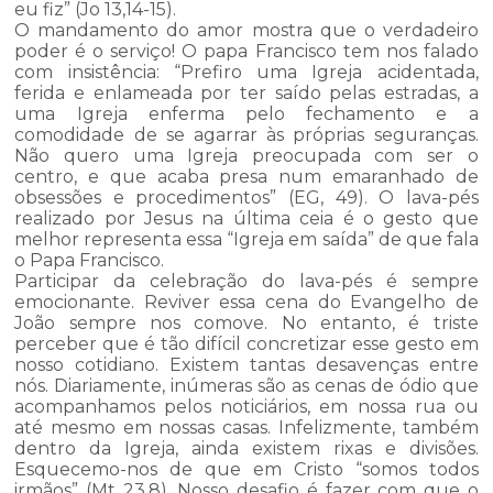
eu fiz” (Jo 13,14-15).
O mandamento do amor mostra que o verdadeiro
poder é o serviço! O papa Francisco tem nos falado
com insistência: “Prefiro uma Igreja acidentada,
ferida e enlameada por ter saído pelas estradas, a
uma Igreja enferma pelo fechamento e a
comodidade de se agarrar às próprias seguranças.
Não quero uma Igreja preocupada com ser o
centro, e que acaba presa num emaranhado de
obsessões e procedimentos” (EG, 49). O lava-pés
realizado por Jesus na última ceia é o gesto que
melhor representa essa “Igreja em saída” de que fala
o Papa Francisco.
Participar da celebração do lava-pés é sempre
emocionante. Reviver essa cena do Evangelho de
João sempre nos comove. No entanto, é triste
perceber que é tão difícil concretizar esse gesto em
nosso cotidiano. Existem tantas desavenças entre
nós. Diariamente, inúmeras são as cenas de ódio que
acompanhamos pelos noticiários, em nossa rua ou
até mesmo em nossas casas. Infelizmente, também
dentro da Igreja, ainda existem rixas e divisões.
Esquecemo-nos de que em Cristo “somos todos
irmãos” (Mt 23,8). Nosso desafio é fazer com que o