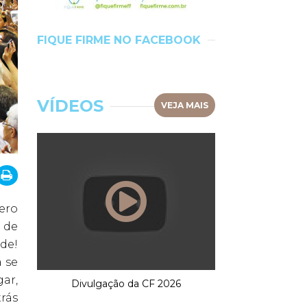
FIQUE FIRME NO FACEBOOK
VÍDEOS
VEJA MAIS
ero
 de
de!
 se
ar,
Divulgação da CF 2026
trás