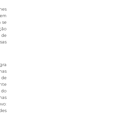
hes
sem
 se
ção
 de
sas
egra
mas
 de
ente
o do
mas
vo:
ades