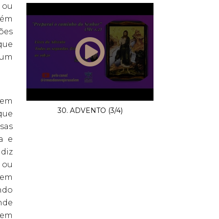
 ou
uém
ões
 que
 um
 em
30. ADVENTO (3/4)
que
sas
a e
diz
, ou
 em
ndo
nde
vem