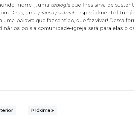
undo morre...); uma
teologia
que lhes sirva de susten
 com Deus; uma
prática pastoral
– especialmente litúrgi
ja uma palavra que faz sentido, que faz viver! Dessa fo
dinários pois a comunidade-igreja será para elas o o
terior
Próxima