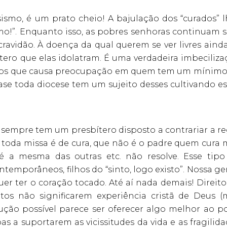
smo, é um prato cheio! A bajulação dos “curados” l
imo!”. Enquanto isso, as pobres senhoras continuam 
ravidão. À doença da qual querem se ver livres ainda
ero que elas idolatram. É uma verdadeira imbeciliza
gos que causa preocupação em quem tem um mínimo
ase toda diocese tem um sujeito desses cultivando es
; sempre tem um presbítero disposto a contrariar a r
e toda missa é de cura, que não é o padre quem cura 
 é a mesma das outras etc. não resolve. Esse tipo
temporâneos, filhos do “sinto, logo existo”. Nossa g
uer ter o coração tocado. Até aí nada demais! Direit
os não significarem experiência cristã de Deus (
ção possível parece ser oferecer algo melhor ao po
s a suportarem as vicissitudes da vida e as fragilid