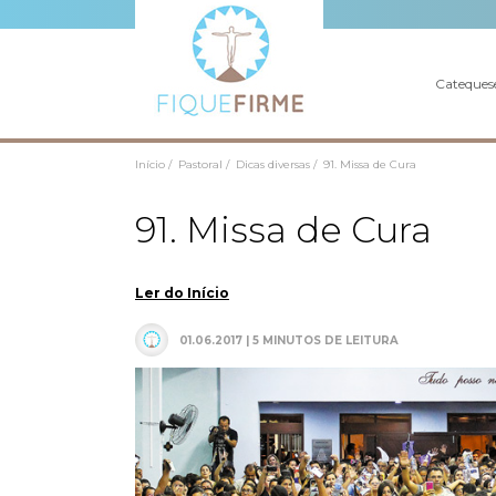
Cateques
Início /
Pastoral /
Dicas diversas /
91. Missa de Cura
91. Missa de Cura
Ler do Início
01.06.2017 | 5 MINUTOS DE LEITURA