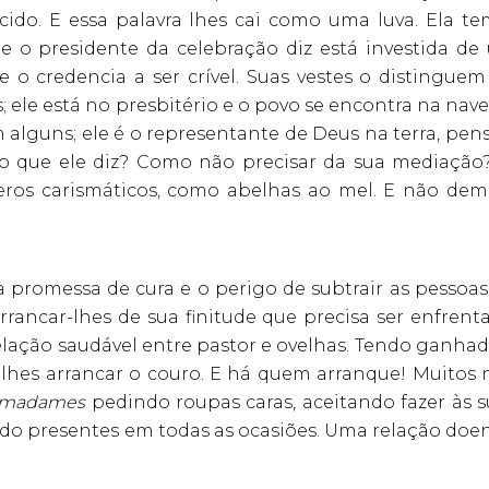
ido. E essa palavra lhes cai como uma luva. Ela te
e o presidente da celebração diz está investida de
e o credencia a ser crível. Suas vestes o distinguem
s; ele está no presbitério e o povo se encontra na nav
m alguns; ele é o representante de Deus na terra, pen
o que ele diz? Como não precisar da sua mediação?
teros carismáticos, como abelhas ao mel. E não dem
 promessa de cura e o perigo de subtrair as pessoas
rancar-lhes de sua finitude que precisa ser enfrenta
elação saudável entre pastor e ovelhas. Tendo ganhad
 lhes arrancar o couro. E há quem arranque! Muitos 
s madames
pedindo roupas caras, aceitando fazer às s
endo presentes em todas as ocasiões. Uma relação doe