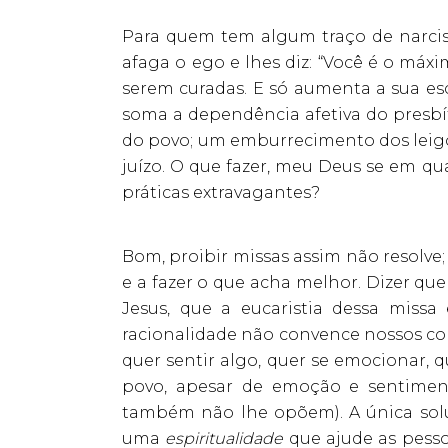
Para quem tem algum traço de narcisi
afaga o ego e lhes diz: “Você é o máx
serem curadas. E só aumenta a sua esc
soma a dependência afetiva do presbít
do povo; um emburrecimento dos lei
juízo. O que fazer, meu Deus se em qu
práticas extravagantes?
Bom, proibir missas assim não resolve
e a fazer o que acha melhor. Dizer qu
Jesus, que a eucaristia dessa missa
racionalidade não convence nossos con
quer sentir algo, quer se emocionar, q
povo, apesar de emoção e sentiment
também não lhe opõem). A única solu
uma
espiritualidade
que ajude as pessoa