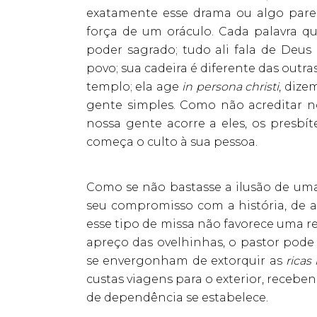
exatamente esse drama ou algo parec
força de um oráculo. Cada palavra qu
poder sagrado; tudo ali fala de Deus 
povo; sua cadeira é diferente das outra
templo; ela age
in persona christi
, dize
gente simples. Como não acreditar n
nossa gente acorre a eles, os presbí
começa o culto à sua pessoa.
Como se não bastasse a ilusão de uma
seu compromisso com a história, de ar
esse tipo de missa não favorece uma r
apreço das ovelhinhas, o pastor pode
se envergonham de extorquir as
rica
custas viagens para o exterior, receb
de dependência se estabelece.