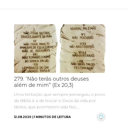
279. “Não terás outros deuses
27
além de mim” (Ex 20,3)
is
de
Uma tentação que sempre perseguiu o povo
in
da Bíblia é a de trocar o Deus da vida por
ídolos, que prometem vida fáci...
O d
de 
12.08.2020 | 1 MINUTOS DE LEITURA
do 