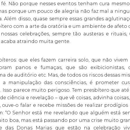
 fé. Não porque nesses eventos tenham cura mesmo
 mas porque um pouco de alegria não faz mal a ning
a. Além disso, quase sempre essas grandes aglutinaç
bítero com a arte da oratória e um ambiente de afeto
 nossas celebrações, sempre tão austeras e rituais,
acaba atraindo muita gente.
íteros: que eles fazem carreira solo, que não vivem
am panos e fumaças, que são exibicionistas, 
de auditório etc. Mas, de todos os riscos dessas mis
 a manipulação das consciências, é prometer cur
 Isso parece muito perigoso. Tem presbítero que até 
 ciência e revelação – que vê coisas, advinha coisas
ouve-o falar e recebe missões de realizar prodígios
: “O Senhor está me revelando que alguém está se
ito boa, mas está passando por uma crise muito gra
e das Donas Marias que estão na celebração vi