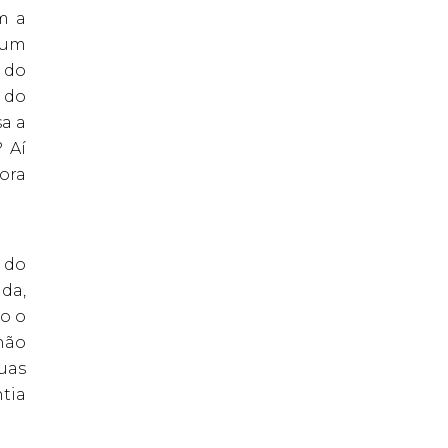
m a
 um
 do
e do
sa a
 Aí
ora
 do
da,
o o
não
uas
ntia