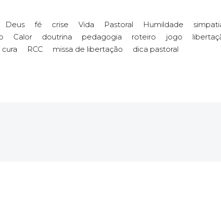
Deus
fé
crise
Vida
Pastoral
Humildade
simpati
o
Calor
doutrina
pedagogia
roteiro
jogo
liberta
 cura
RCC
missa de libertação
dica pastoral