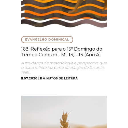
EVANGELHO DOMINICAL
168. Reflexão para o 15º Domingo do
Tempo Comum - Mt 13, 1-13 (Ano A)
A mudança de metodologia e perspectiva que
o texto reflete faz parte da reação de Jesus às
rejei…
11.07.2020 | 11 MINUTOS DE LEITURA