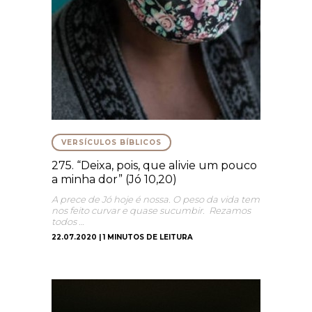
VERSÍCULOS BÍBLICOS
275. “Deixa, pois, que alivie um pouco
a minha dor” (Jó 10,20)
A prece de Jó hoje é nossa. O peso da vida tem
nos feito curvar e quase sucumbir. Rezamos
todos …
22.07.2020 | 1 MINUTOS DE LEITURA