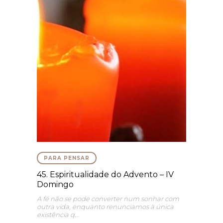
PARA PENSAR
45. Espiritualidade do Advento – IV
Domingo
A fé não se pode converter num sonhar com
outra vida, enquanto renunciamos à única
existência q…