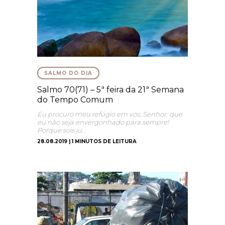
SALMO DO DIA
Salmo 70(71) – 5ª feira da 21ª Semana
do Tempo Comum
Eu procuro meu refúgio em vós, Senhor: que
eu não seja envergonhado para sempre!
Porque sois ju…
28.08.2019 | 1 MINUTOS DE LEITURA