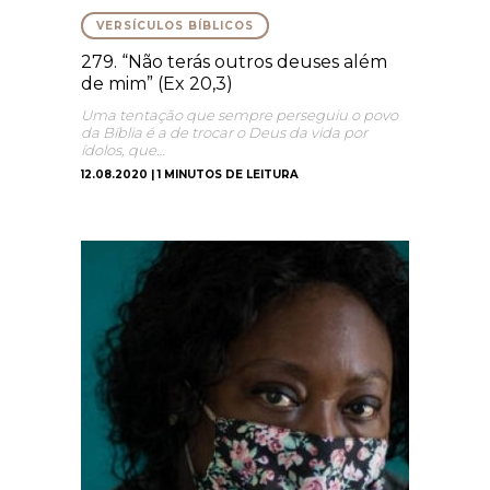
VERSÍCULOS BÍBLICOS
279. “Não terás outros deuses além
de mim” (Ex 20,3)
Uma tentação que sempre perseguiu o povo
da Bíblia é a de trocar o Deus da vida por
ídolos, que…
12.08.2020 | 1 MINUTOS DE LEITURA