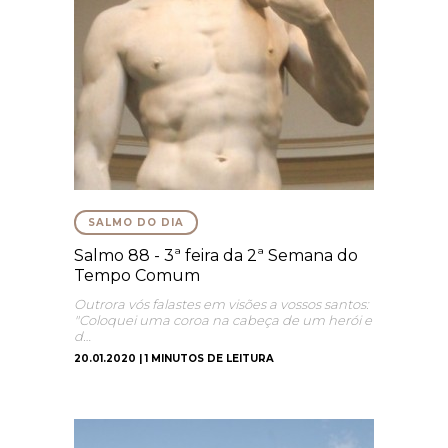
SALMO DO DIA
Salmo 88 - 3ª feira da 2ª Semana do
Tempo Comum
Outrora vós falastes em visões a vossos santos:
"Coloquei uma coroa na cabeça de um herói e
d…
20.01.2020 | 1 MINUTOS DE LEITURA