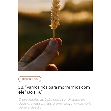
DIVERSOS
58. “Vamos nós para morrermos com
ele” (Jo 11,16)
O evangelho de João pode ser dividido em
duas grandes partes: a primeira, chamamo-la
de livro dos S…