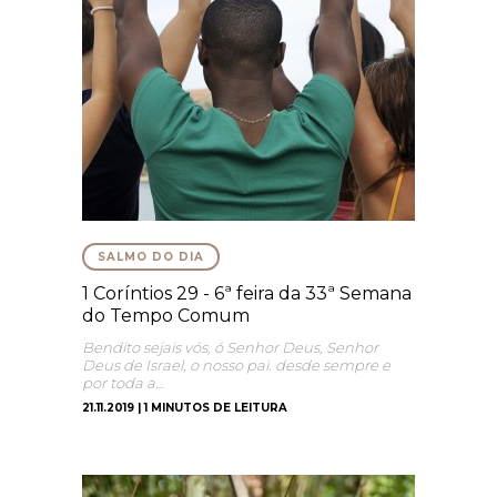
SALMO DO DIA
1 Coríntios 29 - 6ª feira da 33ª Semana
do Tempo Comum
Bendito sejais vós, ó Senhor Deus, Senhor
Deus de Israel, o nosso pai. desde sempre e
por toda a…
21.11.2019 | 1 MINUTOS DE LEITURA