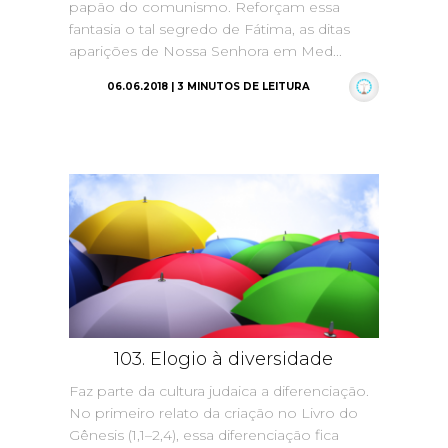
papão do comunismo. Reforçam essa
fantasia o tal segredo de Fátima, as ditas
aparições de Nossa Senhora em Med...
06.06.2018 | 3 MINUTOS DE LEITURA
103. Elogio à diversidade
Faz parte da cultura judaica a diferenciação.
No primeiro relato da criação no Livro do
Gênesis (1,1–2,4), essa diferenciação fica