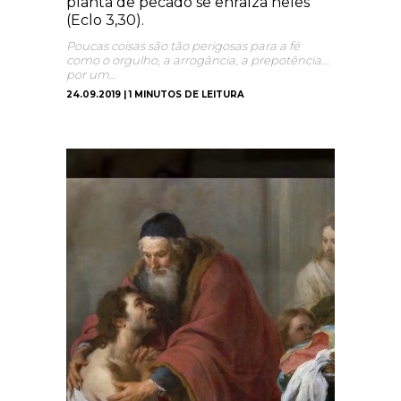
planta de pecado se enraíza neles”
(Eclo 3,30).
Poucas coisas são tão perigosas para a fé
como o orgulho, a arrogância, a prepotência...
por um…
24.09.2019 | 1 MINUTOS DE LEITURA