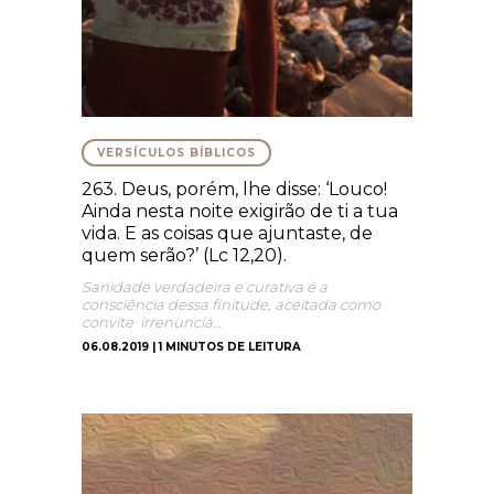
VERSÍCULOS BÍBLICOS
263. Deus, porém, lhe disse: ‘Louco!
Ainda nesta noite exigirão de ti a tua
vida. E as coisas que ajuntaste, de
quem serão?’ (Lc 12,20).
Sanidade verdadeira e curativa é a
consciência dessa finitude, aceitada como
convite irrenunciá…
06.08.2019 | 1 MINUTOS DE LEITURA