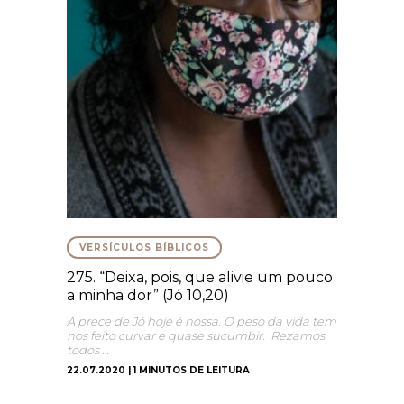
VERSÍCULOS BÍBLICOS
275. “Deixa, pois, que alivie um pouco
a minha dor” (Jó 10,20)
A prece de Jó hoje é nossa. O peso da vida tem
nos feito curvar e quase sucumbir. Rezamos
todos …
22.07.2020 | 1 MINUTOS DE LEITURA