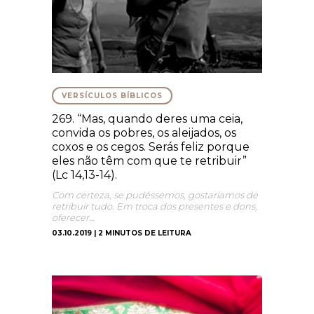
VERSÍCULOS BÍBLICOS
269. “Mas, quando deres uma ceia,
convida os pobres, os aleijados, os
coxos e os cegos. Serás feliz porque
eles não têm com que te retribuir”
(Lc 14,13-14).
Com certeza, se pudéssemos, gostaríamos de
retribuir tudo. Em troca dos presentes e dons,
oferecer…
03.10.2019 | 2 MINUTOS DE LEITURA