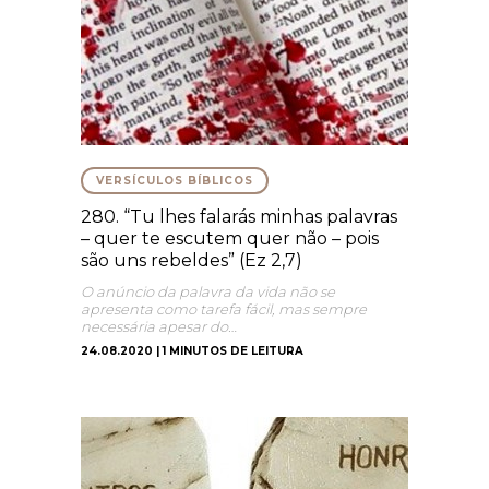
VERSÍCULOS BÍBLICOS
280. “Tu lhes falarás minhas palavras
– quer te escutem quer não – pois
são uns rebeldes” (Ez 2,7)
O anúncio da palavra da vida não se
apresenta como tarefa fácil, mas sempre
necessária apesar do…
24.08.2020 | 1 MINUTOS DE LEITURA