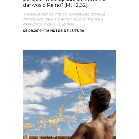
dar-vos o Reino” (Mt 12,32).
A pequenez dá medo, sobretudo porque
fomos educados a achar que somente a
grandeza é bela, que ape…
05.09.2019 | 1 MINUTOS DE LEITURA