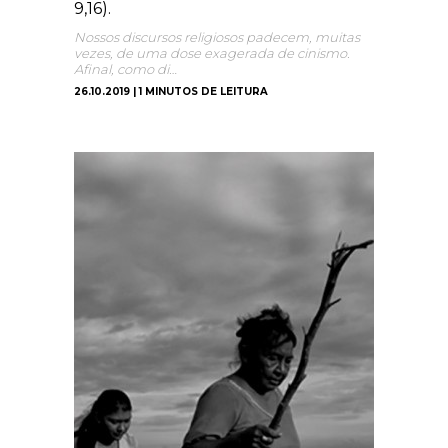
9,16).
Nossos discursos religiosos padecem, muitas
vezes, de uma dose exagerada de cinismo.
Afinal, como di…
26.10.2019 | 1 MINUTOS DE LEITURA