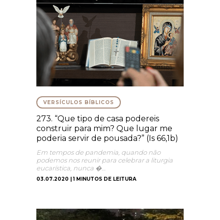
VERSÍCULOS BÍBLICOS
273. “Que tipo de casa podereis
construir para mim? Que lugar me
poderia servir de pousada?” (Is 66,1b)
Em tempos de pandemia, quando não
podemos nos reunir para celebrar a liturgia
eucarística, nunca �…
03.07.2020 | 1 MINUTOS DE LEITURA