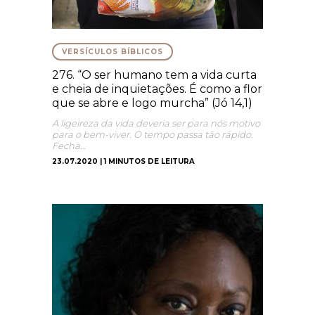
VERSÍCULOS BÍBLICOS
276. “O ser humano tem a vida curta
e cheia de inquietações. É como a flor
que se abre e logo murcha” (Jó 14,1)
A ligeireza da vida deveria ser para nós motivo
para o bem-viver. O tempo passa tão rápido.
Fecha…
23.07.2020 | 1 MINUTOS DE LEITURA