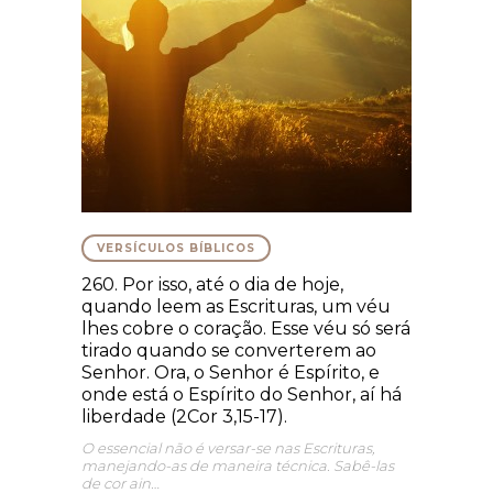
VERSÍCULOS BÍBLICOS
260. Por isso, até o dia de hoje,
quando leem as Escrituras, um véu
lhes cobre o coração. Esse véu só será
tirado quando se converterem ao
Senhor. Ora, o Senhor é Espírito, e
onde está o Espírito do Senhor, aí há
liberdade (2Cor 3,15-17).
O essencial não é versar-se nas Escrituras,
manejando-as de maneira técnica. Sabê-las
de cor ain…