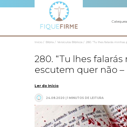
Cateques
Início /
Bíblia /
Versículos Bíblicos /
280. “Tu lhes falarás minhas 
280. “Tu lhes falarás
escutem quer não – p
Ler do Início
24.08.2020 | 1 MINUTOS DE LEITURA