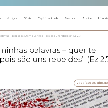
e
Artigos
Bíblia
Espiritualidade
Pastoral
Áudios
Literat
palavras – quer te escutem quer não – pois são uns rebeldes” (Ez 2,7)
 minhas palavras – quer te
ois são uns rebeldes” (Ez 2,
VERSÍCULOS BÍBLIC