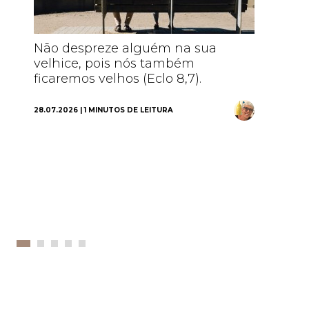
Não despreze alguém na sua
Nã
velhice, pois nós também
o 
ficaremos velhos (Eclo 8,7).
de
ma
28.07.2026 | 1 MINUTOS DE LEITURA
21.0