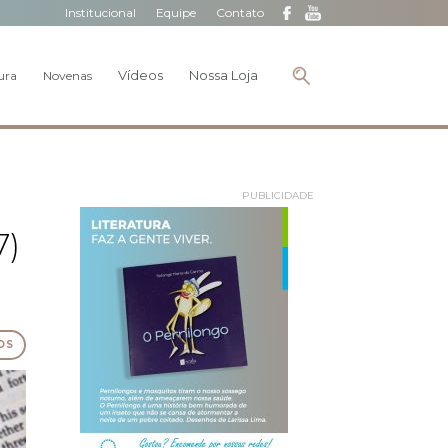
Institucional
Equipe
Contato
Vídeos
Nossa Loja
ura
Novenas
PUBLICIDADE
7)
OS