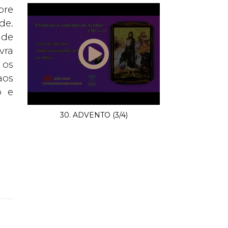
pre
de.
 de
vra
 os
aos
o e
30. ADVENTO (3/4)