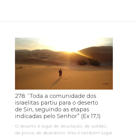
278. “Toda a comunidade dos
27
israelitas partiu para o deserto
Or
de Sin, seguindo as etapas
mu
indicadas pelo Senhor” (Ex 17,1)
Sem
O deserto é lugar de desolação, de solidão,
ini
de prova, de abandono. Mas é também lugar
pan