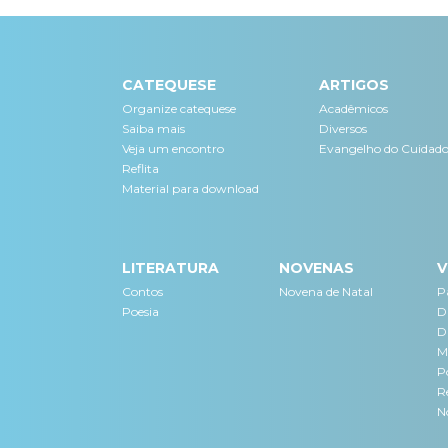
CATEQUESE
ARTIGOS
Organize catequese
Acadêmicos
Saiba mais
Diversos
Veja um encontro
Evangelho do Cuidad
Reflita
Material para download
LITERATURA
NOVENAS
V
Contos
Novena de Natal
Pa
Poesia
D
D
M
P
Re
N