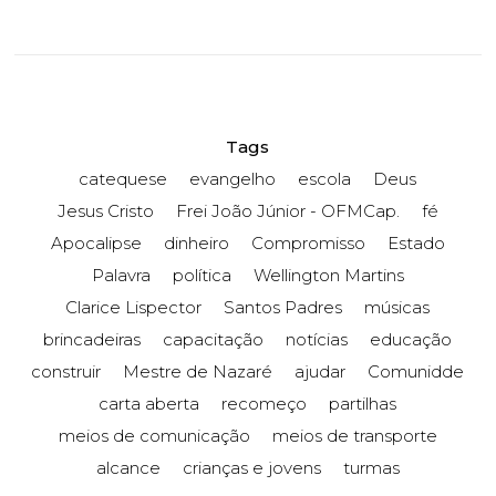
Tags
catequese
evangelho
escola
Deus
Jesus Cristo
Frei João Júnior - OFMCap.
fé
Apocalipse
dinheiro
Compromisso
Estado
Palavra
política
Wellington Martins
Clarice Lispector
Santos Padres
músicas
brincadeiras
capacitação
notícias
educação
construir
Mestre de Nazaré
ajudar
Comunidde
carta aberta
recomeço
partilhas
meios de comunicação
meios de transporte
alcance
crianças e jovens
turmas