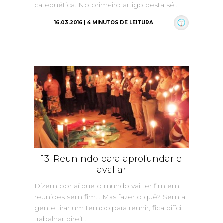
catequética. No primeiro artigo desta sé...
16.03.2016 | 4 MINUTOS DE LEITURA
13. Reunindo para aprofundar e
avaliar
Dizem por aí que o mundo vai ter fim em
reuniões sem fim... Mas fazer o quê? Sem a
gente tirar um tempo para reunir, fica difícil
trabalhar direit...