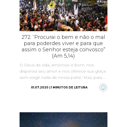
272. “Procurai o bem e não o mal
para poderdes viver e para que
assim o Senhor esteja convosco”
(Am 5,14)
O Deus da vida, amoroso e bom, nos
dispensa seu amor e nos oferece sua graça
sem exigir nada de nossa parte. Mas, para ...
01.07.2020 | 1 MINUTOS DE LEITURA