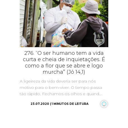
276. “O ser humano tem a vida
curta e cheia de inquietações. É
como a flor que se abre e logo
murcha” (Jó 14,1)
A ligeireza da vida deveria ser para nós
motivo para o bem-viver. O tempo passa
tão rápido. Fechamos os olhos e quand...
23.07.2020 | 1 MINUTOS DE LEITURA