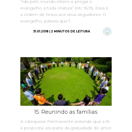
“Ide pelo mundo inteiro e pregai o
evangelho a toda criatura” (Mc 16,15). Essa é
a ordem de Jesus aos seus seguidores. O
evangelho, palavra que f...
31.01.2018 | 2 MINUTOS DE LEITURA
15. Reunindo as famílias
A catequese Permanente entende que a fé
é proposta; ela parte da gratuidade do amor