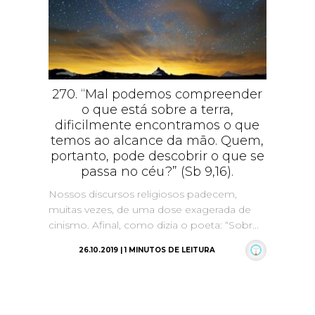
270. “Mal podemos compreender
o que está sobre a terra,
dificilmente encontramos o que
temos ao alcance da mão. Quem,
portanto, pode descobrir o que se
passa no céu?” (Sb 9,16).
Nossos discursos religiosos padecem,
muitas vezes, de uma dose exagerada de
cinismo. Afinal, como dizia o poeta: “Sobr...
26.10.2019 | 1 MINUTOS DE LEITURA