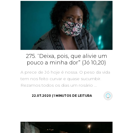
275. “Deixa, pois, que alivie um
pouco a minha dor” (Jó 10,20)
A prece de Jó hoje é nossa. O peso da vida
tem nos feito curvar e quase sucumbir.
Rezamos todos os dias um rosário ...
22.07.2020 | 1 MINUTOS DE LEITURA