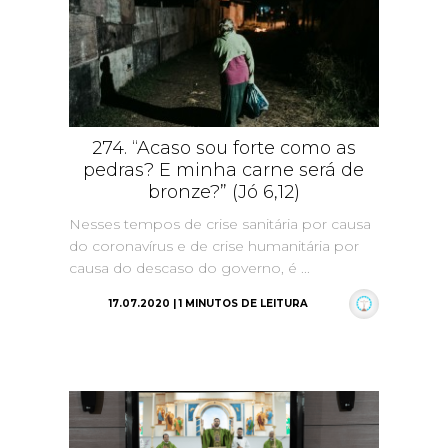
274. “Acaso sou forte como as
pedras? E minha carne será de
bronze?” (Jó 6,12)
Nesses tempos de crise sanitária por causa
do coronavírus e de crise humanitária por
causa do descaso do governo, é ...
17.07.2020 | 1 MINUTOS DE LEITURA