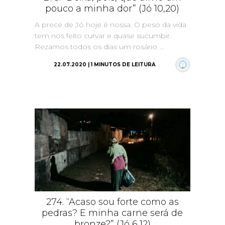
pouco a minha dor” (Jó 10,20)
A prece de Jó hoje é nossa. O peso da vida
tem nos feito curvar e quase sucumbir.
Rezamos todos os dias um rosário ...
22.07.2020 | 1 MINUTOS DE LEITURA
274. “Acaso sou forte como as
pedras? E minha carne será de
bronze?” (Jó 6,12)