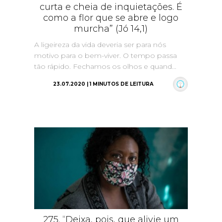
curta e cheia de inquietações. É
como a flor que se abre e logo
murcha” (Jó 14,1)
A ligeireza da vida deveria ser para nós
motivo para o bem-viver. O tempo passa
tão rápido. Fechamos os olhos e quand...
23.07.2020 | 1 MINUTOS DE LEITURA
275. “Deixa, pois, que alivie um