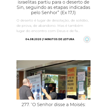
israelitas partiu para o deserto de
Sin, seguindo as etapas indicadas
pelo Senhor” (Ex 17,1)
O deserto é lugar de desolação, de solidão,
de prova, de abandono. Mas é também
lugar do encontro com Deus e de fa...
04.08.2020 | 1 MINUTOS DE LEITURA
277. “O Senhor disse a Moisés: