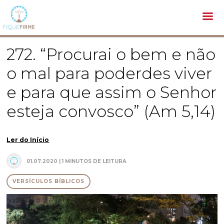
Bíblia /
Versículos Bíblicos /
272. “Procurai o bem e não o mal para poderdes viver e para que assim o Senhor
esteja convosco” (Am 5,14)
272. “Procurai o bem e não
o mal para poderdes viver
e para que assim o Senhor
esteja convosco” (Am 5,14)
Ler do Início
01.07.2020 | 1 MINUTOS DE LEITURA
VERSÍCULOS BÍBLICOS