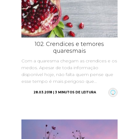
102. Crendices e temores
quaresmais
Com a quaresma chegam as crendices e os
medos. Apesar de toda informação
disponível hoje, não falta quem pense que
esse tempo é mais perigoso que...
28.03.2018 | 3 MINUTOS DE LEITURA