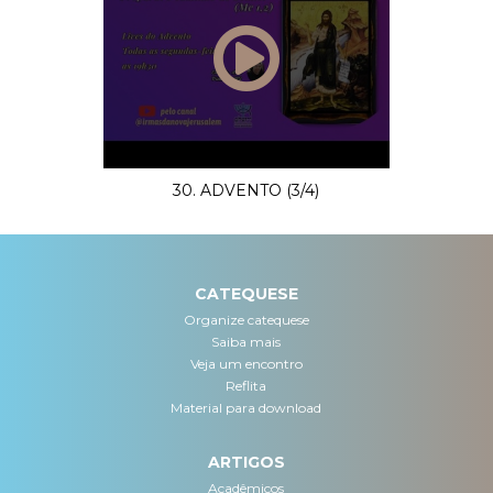
30. ADVENTO (3/4)
CATEQUESE
Organize catequese
Saiba mais
Veja um encontro
Reflita
Material para download
ARTIGOS
Acadêmicos