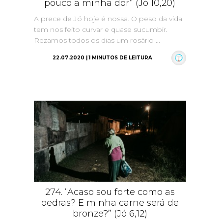
pouco a minha dor” (Jó 10,20)
A prece de Jó hoje é nossa. O peso da vida
tem nos feito curvar e quase sucumbir.
Rezamos todos os dias um rosário ...
22.07.2020 | 1 MINUTOS DE LEITURA
274. “Acaso sou forte como as
pedras? E minha carne será de
bronze?” (Jó 6,12)