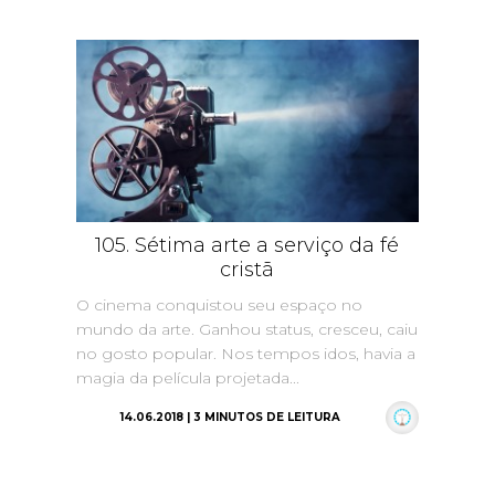
105. Sétima arte a serviço da fé
cristã
O cinema conquistou seu espaço no
mundo da arte. Ganhou status, cresceu, caiu
no gosto popular. Nos tempos idos, havia a
magia da película projetada...
14.06.2018 | 3 MINUTOS DE LEITURA