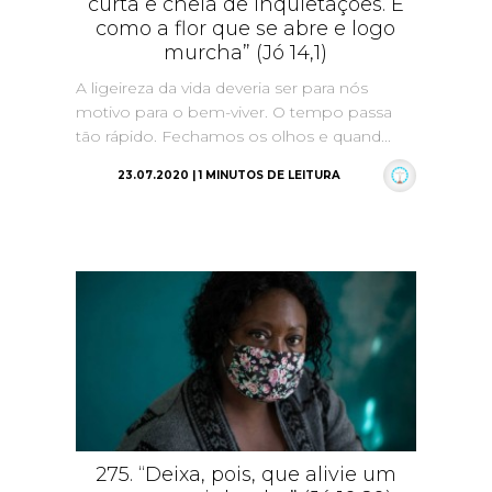
curta e cheia de inquietações. É
como a flor que se abre e logo
murcha” (Jó 14,1)
A ligeireza da vida deveria ser para nós
motivo para o bem-viver. O tempo passa
tão rápido. Fechamos os olhos e quand...
23.07.2020 | 1 MINUTOS DE LEITURA
275. “Deixa, pois, que alivie um