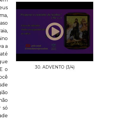
eus
rma,
caso
aia,
ino
va a
 até
 que
30. ADVENTO (3/4)
 E o
ocê
esde
gião
 não
 só
zade