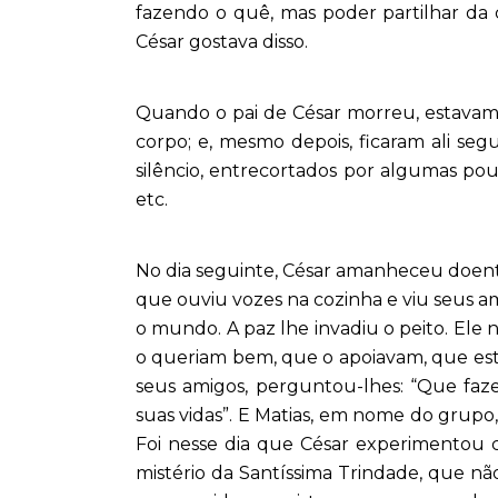
fazendo o quê, mas poder partilhar da 
César gostava disso.
Quando o pai de César morreu, estavam t
corpo; e, mesmo depois, ficaram ali s
silêncio, entrecortados por algumas p
etc.
No dia seguinte, César amanheceu doent
que ouviu vozes na cozinha e viu seus a
o mundo. A paz lhe invadiu o peito. Ele
o queriam bem, que o apoiavam, que es
seus amigos, perguntou-lhes: “Que faz
suas vidas”. E Matias, em nome do gru
Foi nesse dia que César experimentou
mistério da Santíssima Trindade, que nã