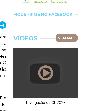
FIQUE FIRME NO FACEBOOK
dora
VÍDEOS
VEJA MAIS
pa é
e se
les
a. O
 tão
de e
 Ele
Divulgação da CF 2026
de,
 em