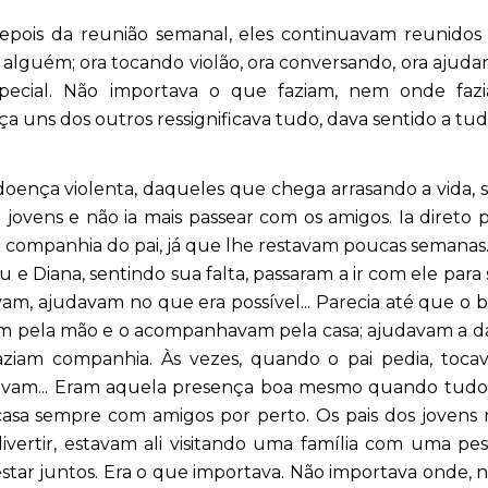
epois da reunião semanal, eles continuavam reunidos 
 alguém; ora tocando violão, ora conversando, ora ajud
ecial. Não importava o que faziam, nem onde fazi
 uns dos outros ressignificava tudo, dava sentido a tud
doença violenta, daqueles que chega arrasando a vida,
 jovens e não ia mais passear com os amigos. Ia direto 
companhia do pai, já que lhe restavam poucas semanas
u e Diana, sentindo sua falta, passaram a ir com ele para
am, ajudavam no que era possível... Parecia até que o
am pela mão e o acompanhavam pela casa; ajudavam a d
faziam companhia. Às vezes, quando o pai pedia, toca
avam... Eram aquela presença boa mesmo quando tudo 
 a casa sempre com amigos por perto. Os pais dos jovens
ivertir, estavam ali visitando uma família com uma pe
star juntos. Era o que importava. Não importava onde,