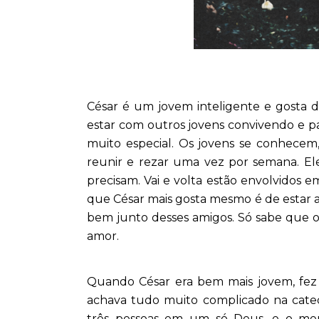
César é um jovem inteligente e gosta de
estar com outros jovens convivendo e pa
muito especial. Os jovens se conhecem
reunir e rezar uma vez por semana. E
precisam. Vai e volta estão envolvidos 
que César mais gosta mesmo é de estar a
bem junto desses amigos. Só sabe que o
amor.
Quando César era bem mais jovem, fez a
achava tudo muito complicado na cateq
três pessoas em um só Deus, e o me