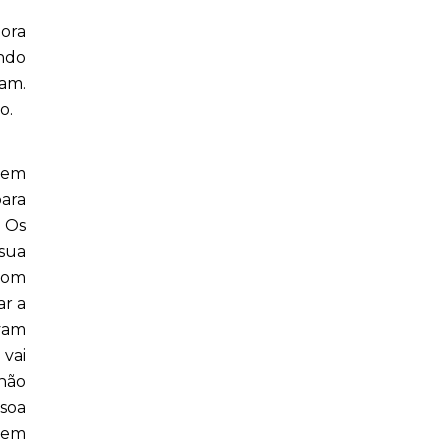
ora
ando
am.
o.
 sem
para
. Os
 sua
 bom
ar a
vam
vai
 não
ssoa
 nem