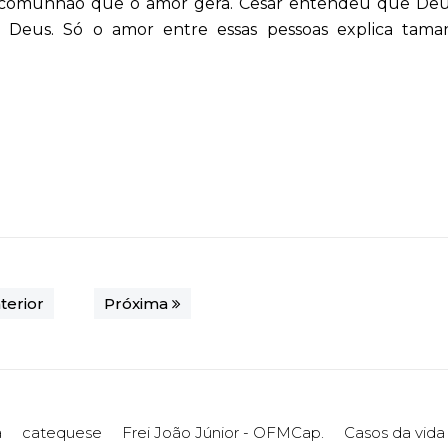
a comunhão que o amor gera. Cesar entendeu que Deu
ó Deus. Só o amor entre essas pessoas explica tama
terior
Próxima
a
catequese
Frei João Júnior - OFMCap.
Casos da vida