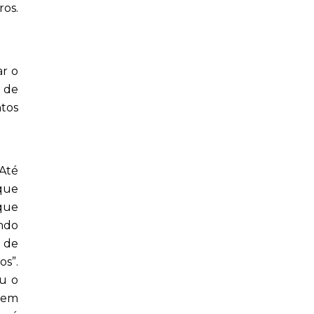
ros.
ar o
s de
ntos
 Até
 que
 que
ndo
r de
os”.
u o
, em