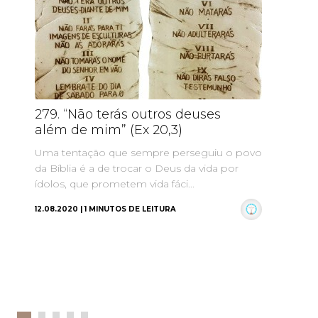
279. “Não terás outros deuses
27
além de mim” (Ex 20,3)
is
de
Uma tentação que sempre perseguiu o povo
in
da Bíblia é a de trocar o Deus da vida por
ídolos, que prometem vida fáci...
O d
de 
12.08.2020 | 1 MINUTOS DE LEITURA
do 
04.