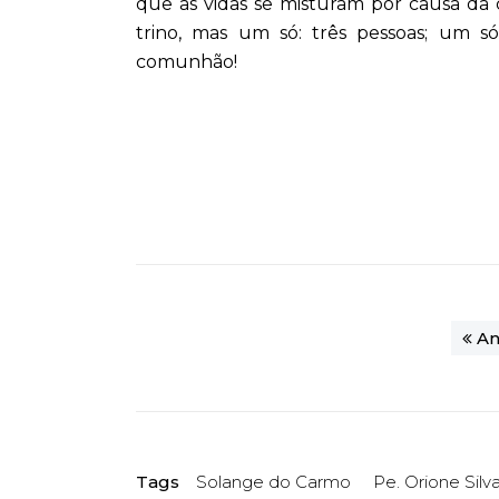
que as vidas se misturam por causa d
trino, mas um só: três pessoas; um s
comunhão!
An
Tags
Solange do Carmo
Pe. Orione Silv