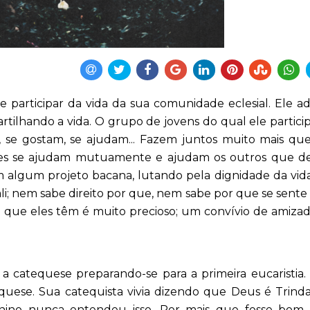
 participar da vida da sua comunidade eclesial. Ele a
rtilhando a vida. O grupo de jovens do qual ele partici
, se gostam, se ajudam... Fazem juntos muito mais qu
les se ajudam mutuamente e ajudam os outros que de
em algum projeto bacana, lutando pela dignidade da vid
li; nem sabe direito por que, nem sabe por que se sente
 que eles têm é muito precioso; um convívio de amiza
 catequese preparando-se para a primeira eucaristia.
uese. Sua catequista vivia dizendo que Deus é Trinda
nino nunca entendeu isso. Por mais que fosse bom