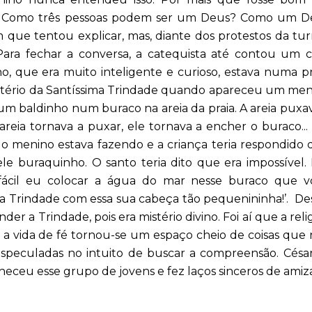
ta. Como três pessoas podem ser um Deus? Como um D
 que tentou explicar, mas, diante dos protestos da tu
. Para fechar a conversa, a catequista até contou um 
, que era muito inteligente e curioso, estava numa pr
ério da Santíssima Trindade quando apareceu um men
m baldinho num buraco na areia da praia. A areia puxa
areia tornava a puxar, ele tornava a encher o buraco...
 o menino estava fazendo e a criança teria respondido
e buraquinho. O santo teria dito que era impossível.
 fácil eu colocar a água do mar nesse buraco que v
ma Trindade com essa sua cabeça tão pequenininha!’. D
er a Trindade, pois era mistério divino. Foi aí que a reli
 a vida de fé tornou-se um espaço cheio de coisas que
speculadas no intuito de buscar a compreensão. César
heceu esse grupo de jovens e fez laços sinceros de ami