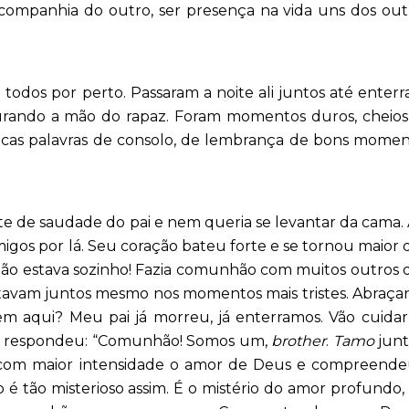
companhia do outro, ser presença na vida uns dos out
odos por perto. Passaram a noite ali juntos até enterr
egurando a mão do rapaz. Foram momentos duros, cheio
oucas palavras de consolo, de lembrança de bons mome
e de saudade do pai e nem queria se levantar da cama.
migos por lá. Seu coração bateu forte e se tornou maior
 não estava sozinho! Fazia comunhão com muitos outros
tavam juntos mesmo nos momentos mais tristes. Abraça
em aqui? Meu pai já morreu, já enterramos. Vão cuida
po, respondeu: “Comunhão! Somos um,
brother
.
Tamo
junt
 com maior intensidade o amor de Deus e compreende
o é tão misterioso assim. É o mistério do amor profundo