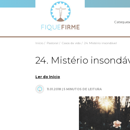
Cateques
Início /
Pastoral /
Casos da vida /
24. Mistério insondável
24. Mistério insondá
Ler do Início
11.01.2018 | 5 MINUTOS DE LEITURA