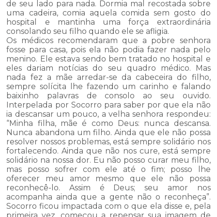
de seu lado para nada. Dormia mal recostada sobre
uma cadeira, comia aquela comida sem gosto do
hospital e mantinha uma força extraordinária
consolando seu filho quando ele se afligia.
Os médicos recomendaram que a pobre senhora
fosse para casa, pois ela não podia fazer nada pelo
menino. Ele estava sendo bem tratado no hospital e
eles dariam notícias do seu quadro médico. Mas
nada fez a mãe arredar-se da cabeceira do filho,
sempre solícita lhe fazendo um carinho e falando
baixinho palavras de consolo ao seu ouvido.
Interpelada por Socorro para saber por que ela não
ia descansar um pouco, a velha senhora respondeu:
“Minha filha, mãe é como Deus: nunca descansa.
Nunca abandona um filho. Ainda que ele não possa
resolver nossos problemas, está sempre solidário nos
fortalecendo. Ainda que não nos cure, está sempre
solidário na nossa dor. Eu não posso curar meu filho,
mas posso sofrer com ele até o fim; posso lhe
oferecer meu amor mesmo que ele não possa
reconhecê-lo. Assim é Deus; seu amor nos
acompanha ainda que a gente não o reconheça”.
Socorro ficou impactada com o que ela disse e, pela
primeira vez, começou a repensar sua imagem de