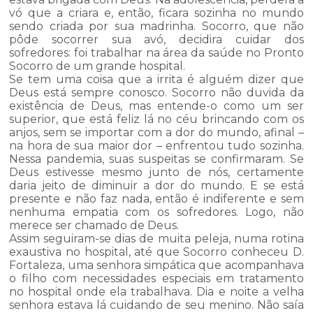
vó que a criara e, então, ficara sozinha no mundo
sendo criada por sua madrinha. Socorro, que não
pôde socorrer sua avó, decidira cuidar dos
sofredores: foi trabalhar na área da saúde no Pronto
Socorro de um grande hospital.
Se tem uma coisa que a irrita é alguém dizer que
Deus está sempre conosco. Socorro não duvida da
existência de Deus, mas entende-o como um ser
superior, que está feliz lá no céu brincando com os
anjos, sem se importar com a dor do mundo, afinal –
na hora de sua maior dor – enfrentou tudo sozinha.
Nessa pandemia, suas suspeitas se confirmaram. Se
Deus estivesse mesmo junto de nós, certamente
daria jeito de diminuir a dor do mundo. E se está
presente e não faz nada, então é indiferente e sem
nenhuma empatia com os sofredores. Logo, não
merece ser chamado de Deus.
Assim seguiram-se dias de muita peleja, numa rotina
exaustiva no hospital, até que Socorro conheceu D.
Fortaleza, uma senhora simpática que acompanhava
o filho com necessidades especiais em tratamento
no hospital onde ela trabalhava. Dia e noite a velha
senhora estava lá cuidando de seu menino. Não saía