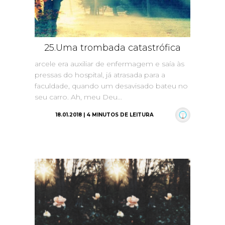
25.Uma trombada catastrófica
arcele era auxiliar de enfermagem e saía às
pressas do hospital, já atrasada para a
faculdade, quando um desavisado bateu no
seu carro. Ah, meu Deu...
18.01.2018 | 4 MINUTOS DE LEITURA