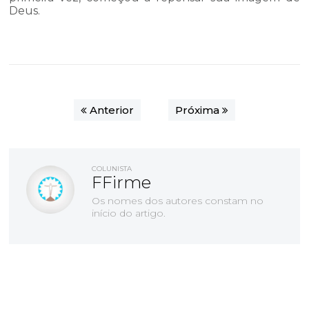
Deus.
Anterior
Próxima
COLUNISTA
FFirme
Os nomes dos autores constam no
início do artigo.