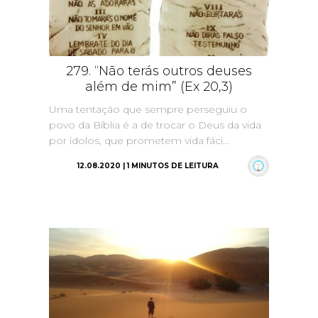
279. “Não terás outros deuses
além de mim” (Ex 20,3)
Uma tentação que sempre perseguiu o
povo da Bíblia é a de trocar o Deus da vida
por ídolos, que prometem vida fáci...
12.08.2020 | 1 MINUTOS DE LEITURA