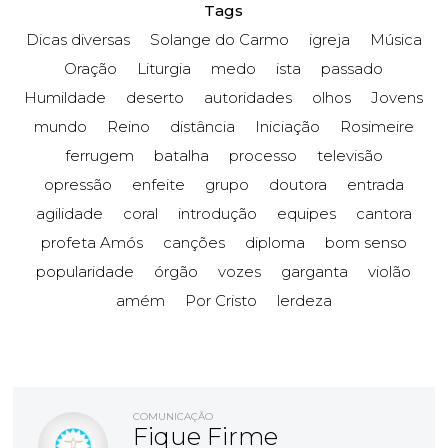
Tags
Dicas diversas
Solange do Carmo
igreja
Música
Oração
Liturgia
medo
ista
passado
Humildade
deserto
autoridades
olhos
Jovens
mundo
Reino
distância
Iniciação
Rosimeire
ferrugem
batalha
processo
televisão
opressão
enfeite
grupo
doutora
entrada
agilidade
coral
introdução
equipes
cantora
profeta Amós
canções
diploma
bom senso
popularidade
órgão
vozes
garganta
violão
amém
Por Cristo
lerdeza
COMUNICAÇÃO
Fique Firme