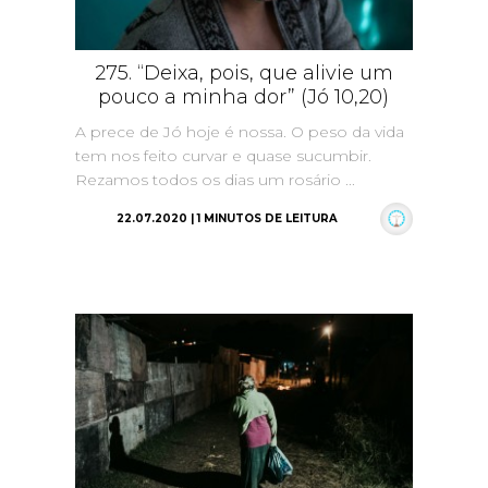
275. “Deixa, pois, que alivie um
pouco a minha dor” (Jó 10,20)
A prece de Jó hoje é nossa. O peso da vida
tem nos feito curvar e quase sucumbir.
Rezamos todos os dias um rosário ...
22.07.2020 | 1 MINUTOS DE LEITURA