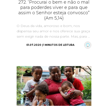
272. “Procurai o bem e não o mal
para poderdes viver e para que
assim o Senhor esteja convosco”
(Am 5,14)
O Deus da vida, amoroso e bom, nos
dispensa seu amor e nos oferece sua graça
sem exigir nada de nossa parte. Mas, para ...
01.07.2020 | 1 MINUTOS DE LEITURA