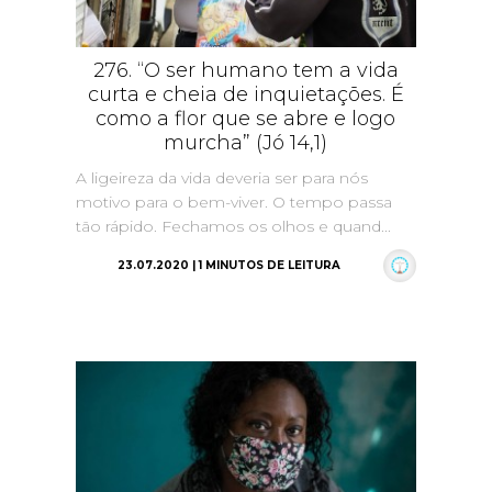
276. “O ser humano tem a vida
curta e cheia de inquietações. É
como a flor que se abre e logo
murcha” (Jó 14,1)
A ligeireza da vida deveria ser para nós
motivo para o bem-viver. O tempo passa
tão rápido. Fechamos os olhos e quand...
23.07.2020 | 1 MINUTOS DE LEITURA