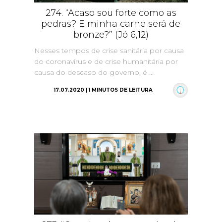
274. “Acaso sou forte como as
pedras? E minha carne será de
bronze?” (Jó 6,12)
Nesses tempos de crise sanitária por causa
do coronavírus e de crise humanitária por
causa do descaso do governo, é ...
17.07.2020 | 1 MINUTOS DE LEITURA