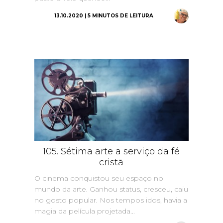
13.10.2020 | 5 MINUTOS DE LEITURA
105. Sétima arte a serviço da fé
cristã
O cinema conquistou seu espaço no
mundo da arte. Ganhou status, cresceu, caiu
no gosto popular. Nos tempos idos, havia a
magia da película projetada...