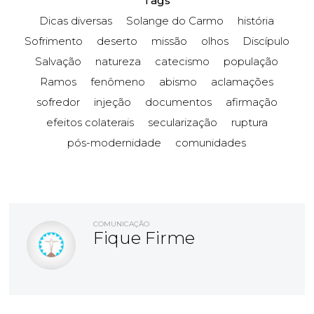
Tags
Dicas diversas
Solange do Carmo
história
Sofrimento
deserto
missão
olhos
Discípulo
Salvação
natureza
catecismo
população
Ramos
fenômeno
abismo
aclamações
sofredor
injeção
documentos
afirmação
efeitos colaterais
secularização
ruptura
pós-modernidade
comunidades
COMUNICAÇÃO
Fique Firme