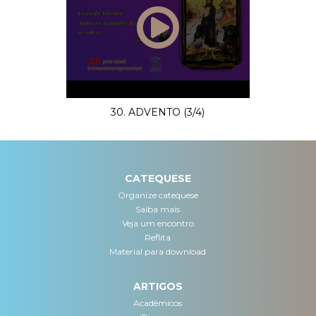
30. ADVENTO (3/4)
CATEQUESE
Organize catequese
Saiba mais
Veja um encontro
Reflita
Material para download
ARTIGOS
Acadêmicos