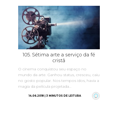
105. Sétima arte a serviço da fé
cristã
O cinema conquistou seu espaço no
mundo da arte. Ganhou status, cresceu, caiu
no gosto popular. Nos tempos idos, havia a
magia da película projetada...
14.06.2018 | 3 MINUTOS DE LEITURA