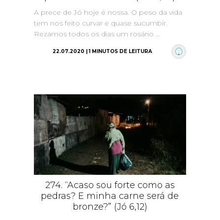
A prece de Jó hoje é nossa. O peso da vida
tem nos feito curvar e quase sucumbir.
Rezamos todos os dias um rosário ...
22.07.2020 | 1 MINUTOS DE LEITURA
274. “Acaso sou forte como as
pedras? E minha carne será de
bronze?” (Jó 6,12)