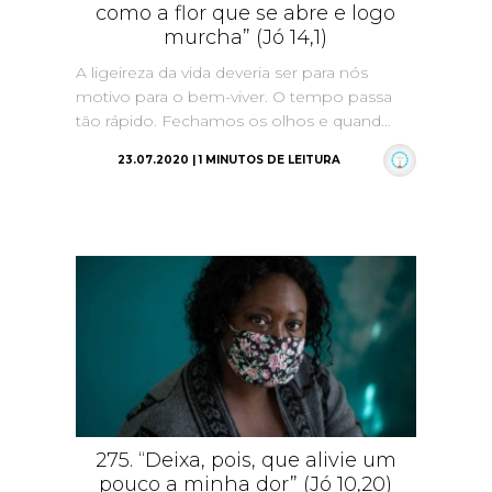
como a flor que se abre e logo
murcha” (Jó 14,1)
A ligeireza da vida deveria ser para nós
motivo para o bem-viver. O tempo passa
tão rápido. Fechamos os olhos e quand...
23.07.2020 | 1 MINUTOS DE LEITURA
275. “Deixa, pois, que alivie um
pouco a minha dor” (Jó 10,20)