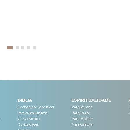
BÍBLIA
ESPIRITUALIDADE
Evangelho Dominical
Para Pensar
Versículos Bíblicos
Para Rezar
o
Curso Bíblico
Para Meditar
Curiosidades
Para celebrar