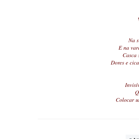
Na s
E na var
Casca 
Dores e cica
Invisí
Q
Colocar um