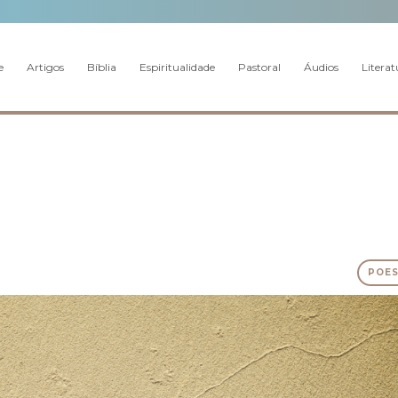
e
Artigos
Bíblia
Espiritualidade
Pastoral
Áudios
Literat
POES