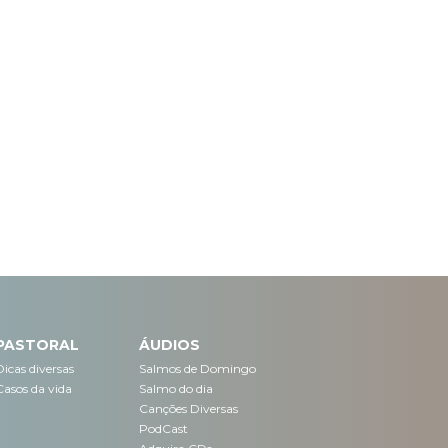
PASTORAL
ÁUDIOS
Dicas diversas
Salmos de Domingo
Casos da vida
Salmo do dia
Canções Diversas
PodCast