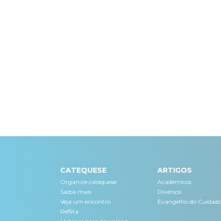
CATEQUESE
ARTIGOS
Organize catequese
Acadêmicos
Saiba mais
Diversos
Veja um encontro
Evangelho do Cuidad
Reflita