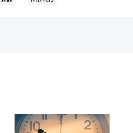
terior
Próxima