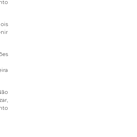
nto
ois
enir
tões
eira
Não
ar,
nto