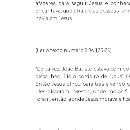
afazeres para seguir Jesus e conhec
encantava, que atraía e as pessoas iam 
havia em Jesus.
(Ler o texto número
1
: Jo 1,35-39)
“Certa vez, João Batista estava com do
disse-lhes: ‘Eis o cordeiro de Deus’.
Então Jesus olhou para trás e vendo q
Eles disseram: ‘Mestre, onde moras?’
foram, então, aonde Jesus morava e fic