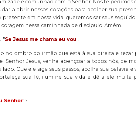
amizade e comunhão com o Senhor. Nós te pedimos 
dar a abrir nossos corações para acolher sua presen
presente em nossa vida, queremos ser seus seguidor
a e coragem nessa caminhada de discípulo. Amém!
u "
Se Jesus me chama eu vou
".
ão no ombro do irmão que está à sua direita e rezar 
ete: Senhor Jesus, venha abençoar a todos nós, de m
lado. Que ele siga seus passos, acolha sua palavra e 
taleça sua fé, ilumine sua vida e dê a ele muita p
u Senhor
"?