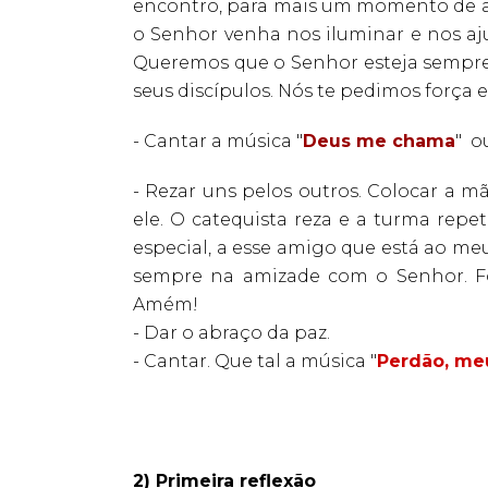
encontro, para mais um momento de 
o Senhor venha nos iluminar e nos aju
Queremos que o Senhor esteja sempre 
seus discípulos. Nós te pedimos forç
- Cantar a música "
Deus me chama
" o
- Rezar uns pelos outros. Colocar a m
ele. O catequista reza e a turma rep
especial, a esse amigo que está ao meu 
sempre na amizade com o Senhor. For
Amém!
- Dar o abraço da paz.
- Cantar. Que tal a música "
Perdão, me
2) Primeira reflexão