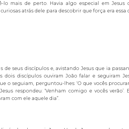
ê-lo mais de perto. Havia algo especial em Jesus 
curiosas atrás dele para descobrir que força era essa
is de seus discípulos e, avistando Jesus que ia passa
 Os dois discípulos ouviram João falar e seguiram Je
ue o seguiam, perguntou-lhes: ‘O que vocês procuram
. Jesus respondeu: ‘Venham comigo e vocês verão’. E
aram com ele aquele dia”.