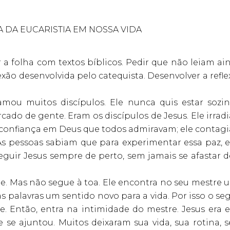
A DA EUCARISTIA EM NOSSA VIDA
 a folha com textos bíblicos. Pedir que não leiam ai
lexão desenvolvida pelo catequista. Desenvolver a refl
amou muitos discípulos. Ele nunca quis estar sozin
ado de gente. Eram os discípulos de Jesus. Ele irrad
 confiança em Deus que todos admiravam; ele contagi
s pessoas sabiam que para experimentar essa paz, e
eguir Jesus sempre de perto, sem jamais se afastar d
re. Mas não segue à toa. Ele encontra no seu mestre 
 palavras um sentido novo para a vida. Por isso o se
 Então, entra na intimidade do mestre. Jesus era e
se ajuntou. Muitos deixaram sua vida, sua rotina, s