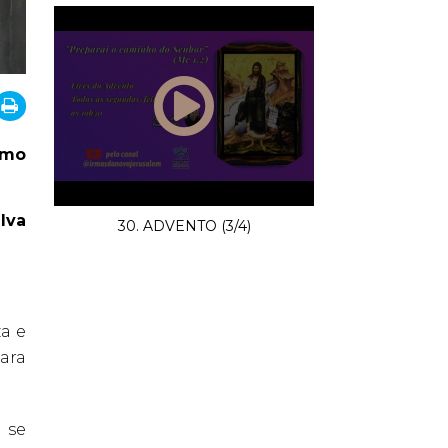
rmo
lva
30. ADVENTO (3/4)
a e
ara
 se