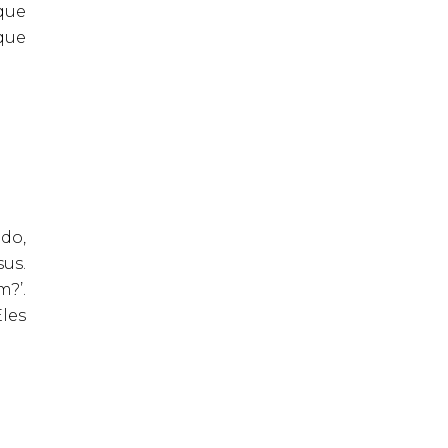
que
 que
ndo,
sus.
?’.
les