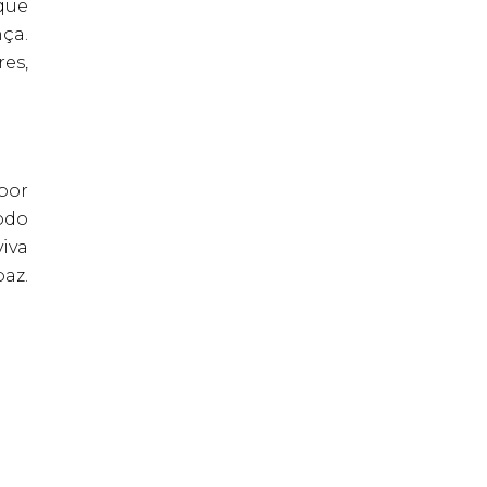
que
ça.
es,
por
odo
viva
az.