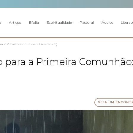
e
Artigos
Bíblia
Espiritualidade
Pastoral
Áudios
Literat
ra a Primeira Comunhão: Eucaristia (1)
o para a Primeira Comunhão
VEJA UM ENCONT