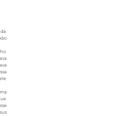
nda.
exão
ho.
iava
ava
ssa
ele.
uma
gue.
sse
eus