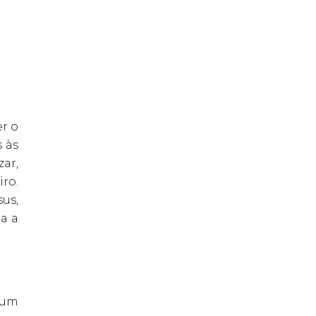
r o
 às
ar,
ro.
us,
a a
 um