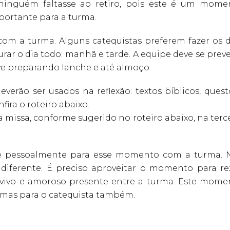
 ninguém faltasse ao retiro, pois este é um mome
mportante para a turma.
om a turma. Alguns catequistas preferem fazer os d
urar o dia todo: manhã e tarde. A equipe deve se prev
ive preparando lanche e até almoço.
everão ser usados na reflexão: textos bíblicos, ques
fira o roteiro abaixo.
da missa, conforme sugerido no roteiro abaixo, na terc
-se pessoalmente para esse momento com a turma. 
diferente. É preciso aproveitar o momento para rez
s vivo e amoroso presente entre a turma. Este mome
, mas para o catequista também.