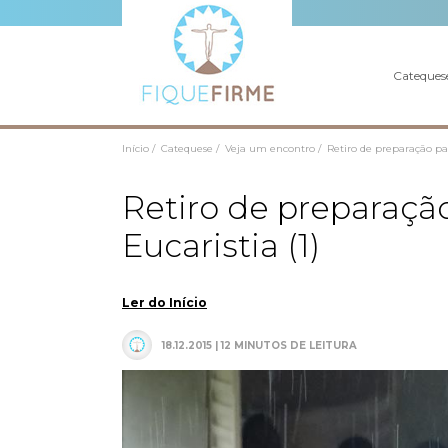
Cateques
Início /
Catequese /
Veja um encontro /
Retiro de preparação pa
Retiro de preparaçã
Eucaristia (1)
Ler do Início
18.12.2015 | 12 MINUTOS DE LEITURA