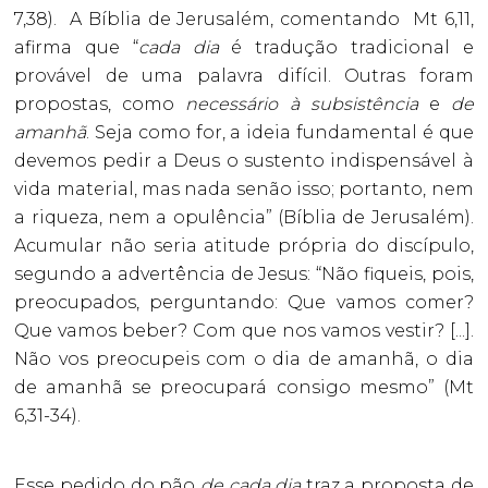
7,38). A Bíblia de Jerusalém, comentando Mt 6,11,
afirma que “
cada
dia
é tradução tradicional e
provável de uma palavra difícil. Outras foram
propostas, como
necessário à subsistência
e
de
amanhã
. Seja como for, a ideia fundamental é que
devemos pedir a Deus o sustento indispensável à
vida material, mas nada senão isso; portanto, nem
a riqueza, nem a opulência” (Bíblia de Jerusalém).
Acumular não seria atitude própria do discípulo,
segundo a advertência de Jesus: “Não fiqueis, pois,
preocupados, perguntando: Que vamos comer?
Que vamos beber? Com que nos vamos vestir? [...].
Não vos preocupeis com o dia de amanhã, o dia
de amanhã se preocupará consigo mesmo” (Mt
6,31-34).
Esse pedido do pão
de cada dia
traz a proposta de