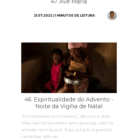
47. Ave Maria
21.07.2022 | 1 MINUTOS DE LEITURA
46. Espiritualidade do Advento -
Noite da Vigília de Natal
“Encontrareis um menino”, diz-nos o anjo.
Mas não há encontro sem procura, não há
achado sem busca. Para achá-lo é preciso
caminhar, pôr-se...