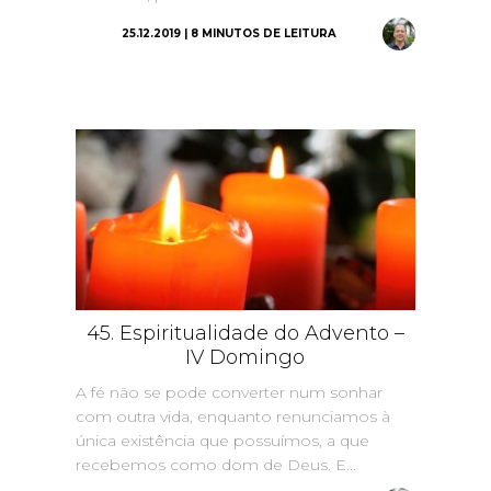
25.12.2019 | 8 MINUTOS DE LEITURA
45. Espiritualidade do Advento –
IV Domingo
A fé não se pode converter num sonhar
com outra vida, enquanto renunciamos à
única existência que possuímos, a que
recebemos como dom de Deus. E...