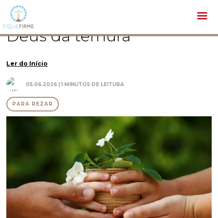
Espiritualidade /
Para Rezar /
Deus da ternura
Deus da ternura
Ler do Início
05.06.2026 | 1 MINUTOS DE LEITURA
PARA REZAR