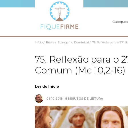
Cateques
Início /
Bíblia /
Evangelho Dominical /
75. Reflexão para o 27º
75. Reflexão para o
Comum (Mc 10,2-16)
Ler do Início
06.10.2018 | 8 MINUTOS DE LEITURA