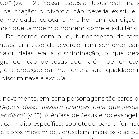
rio”
(vv. 11-12). Nessa resposta, Jesus reafirma 
a criação: o divórcio não deveria existir e,
 novidade: coloca a mulher em condição
rmar que também o homem comete adultério
ra. De acordo com a lei, fundamento da famí
ências, em caso de divórcio, iam somente par
aior delas era a discriminação, o que ger
grande lição de Jesus aqui, além de remete
, é a proteção da mulher e a sua igualdade 
discriminava e excluía.
oca, novamente, em cena personagens tão caros p
Depois disso, traziam crianças para que Jesus
reendiam”
(v. 13). A ênfase de Jesus e do evangeli
ica muito específica, sobretudo para a forma
 se aproximavam de Jerusalém, mais os discípu