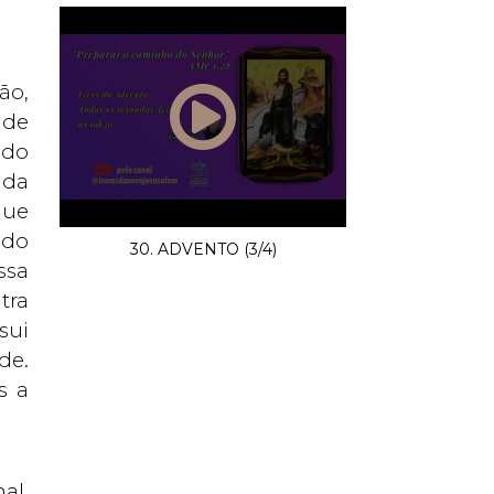
ão,
 de
ido
 da
que
 do
30. ADVENTO (3/4)
ssa
tra
sui
de.
s a
al,