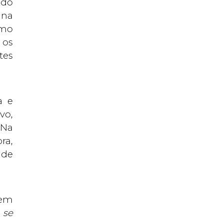
 do
 na
omo
 os
tes
a e
vo,
 Na
ra,
 de
uem
 se