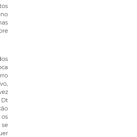
tos
 no
mas
bre
dos
oca
rro
vo,
vez
 Dt
ção
 os
 se
uer