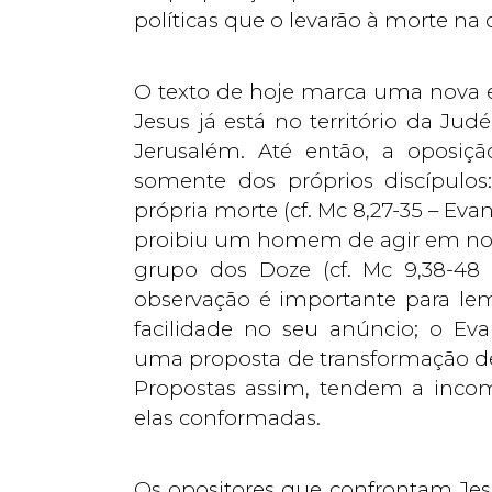
políticas que o levarão à morte na 
O texto de hoje marca uma nova e
Jesus já está no território da Judé
Jerusalém. Até então, a oposiç
somente dos próprios discípulo
própria morte (cf. Mc 8,27-35 – E
proibiu um homem de agir em nom
grupo dos Doze (cf. Mc 9,38-48
observação é importante para l
facilidade no seu anúncio; o Ev
uma proposta de transformação de
Propostas assim, tendem a incomo
elas conformadas.
Os opositores que confrontam Jesu