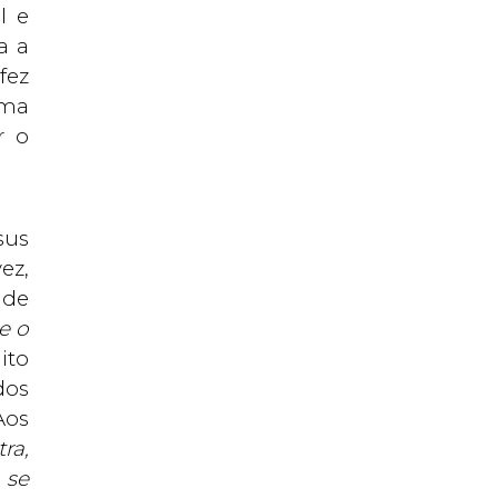
l e
a a
fez
uma
r o
sus
ez,
 de
e o
ito
dos
Aos
ra,
 se