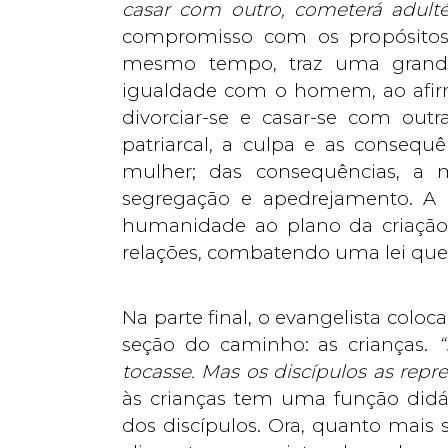
casar com outro, cometerá adulté
compromisso com os propósitos d
mesmo tempo, traz uma grande
igualdade com o homem, ao afi
divorciar-se e casar-se com out
patriarcal, a culpa e as consequ
mulher; das consequências, a m
segregação e apedrejamento. A 
humanidade ao plano da criação
relações, combatendo uma lei que 
Na parte final, o evangelista col
seção do caminho: as crianças.
“
tocasse. Mas os discípulos as rep
às crianças tem uma função didát
dos discípulos. Ora, quanto mais