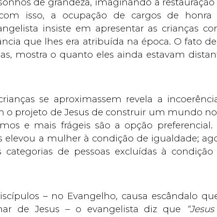
sonhos de grandeza, imaginando a restauração
, com isso, a ocupação de cargos de honra
angelista insiste em apresentar as crianças c
ncia que lhes era atribuída na época. O fato de
as, mostra o quanto eles ainda estavam distan
crianças se aproximassem revela a incoerênci
 o projeto de Jesus de construir um mundo no
mos e mais frágeis são a opção preferencial.
us elevou a mulher à condição de igualdade; ago
s categorias de pessoas excluídas à condição
iscípulos – no Evangelho, causa escândalo q
mar de Jesus – o evangelista diz que
“Jesus