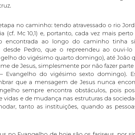
cruz.
tapa no caminho: tendo atravessado o rio Jord
ia (cf. Mc 10,1) e, portanto, cada vez mais perto
ão encontrada ao longo do caminho tinha s
s: desde Pedro, que o repreendeu ao ouvi-lo
vangelho do vigésimo quarto domingo), até João 
e de Jesus, simplesmente por não fazer parte
 – Evangelho do vigésimo sexto domingo). E
embrar que a mensagem de Jesus nunca encon
angelho sempre encontra obstáculos, pois pos
 vidas e de mudança nas estruturas da socieda
dar, tanto as instituições, quando as pessoa
s no Evangelho de hoje são os fariseus, por sin