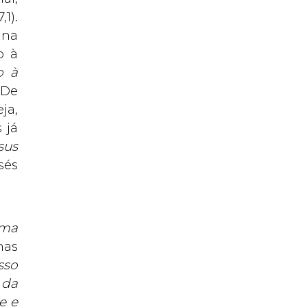
1).
 na
o à
o à
. De
ja,
 já
sus
sés
uma
mas
sso
 da
e e