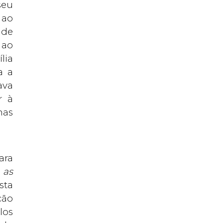
seu
 ao
 de
 ao
lia
a a
ava
r à
nas
ara
 as
sta
ção
los