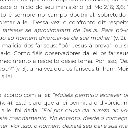
de o início do seu ministério (cf. Mc 2,16; 3,6; 7,
onto é sempre no campo doutrinal, sobretudo
tar a lei. Dessa vez, o confronto diz respeit
 fariseus se aproximaram de Jesus. Para pô-l
ido ao homem divorciar-se de sua mulher”
(v. 2)
 malícia dos fariseus: “pôr Jesus à prova”, ou se
-lo. Como fiéis observadores da lei, os fariseus
hecimento a respeito desse tema. Por isso,
“Je
nou?”
(v. 3), uma vez que os fariseus tinham Moi
a lei.
e acordo com a lei:
“Moisés permitiu escrever 
(v. 4). Está claro que a lei permitia o divórcio, 
a lei foi dada:
“Foi por causa da dureza do vo
 este mandamento. No entanto, desde o começo
er. Por isso, o homem deixará seu pai e sua mã