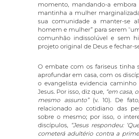
momento, mandando-a embora de c
mantinha a mulher marginalizada. 
sua comunidade a manter-se ali
homem e mulher” para serem “uma
comunhão indissolúvel e sem hier
projeto original de Deus e fechar-
O embate com os fariseus tinha 
aprofundar em casa, com os discíp
o evangelista evidencia caminho
Jesus. Por isso, diz que,
“em casa, o
mesmo assunto”
(v. 10). De fa
relacionado ao cotidiano das p
sobre o mesmo; por isso, o inte
discípulos,
“Jesus respondeu: ‘Qu
cometerá adultério contra a prime