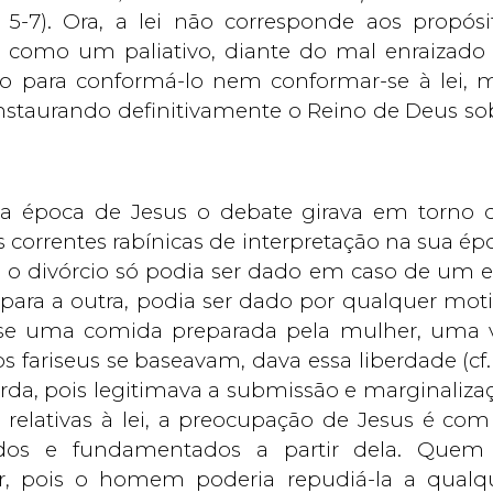
. 5-7). Ora, a lei não corresponde aos propósi
da como um paliativo, diante do mal enraizado
 para conformá-lo nem conformar-se à lei, 
 instaurando definitivamente o Reino de Deus so
 na época de Jesus o debate girava em torno 
correntes rabínicas de interpretação na sua ép
 o divórcio só podia ser dado em caso de um e
para a outra, podia ser dado por qualquer moti
asse uma comida preparada pela mulher, uma 
s fariseus se baseavam, dava essa liberdade (cf.
bsurda, pois legitimava a submissão e marginaliza
relativas à lei, a preocupação de Jesus é com
dos e fundamentados a partir dela. Quem
r, pois o homem poderia repudiá-la a qualq