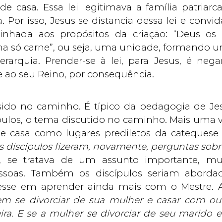
asa. Essa lei legitimava a família patriarca
Por isso, Jesus se distancia dessa lei e convid
nhada aos propósitos da criação: “Deus os 
 só carne”, ou seja, uma unidade, formando 
arquia. Prender-se à lei, para Jesus, é nega
se ao seu Reino, por consequência.
sido no caminho. É típico da pedagogia de Je
ulos, o tema discutido no caminho. Mais uma v
 e casa como lugares prediletos da catequese
s discípulos fizeram, novamente, perguntas sobr
to, se tratava de um assunto importante, mu
essoas. Também os discípulos seriam aborda
resse em aprender ainda mais com o Mestre. 
em se divorciar de sua mulher e casar com out
ira. E se a mulher se divorciar de seu marido e