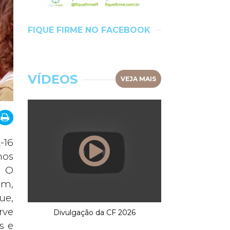
FIQUE FIRME NO FACEBOOK
VÍDEOS
VEJA MAIS
-16
mos
. O
ém,
ue,
rve
Divulgação da CF 2026
s e