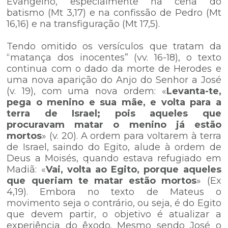
Evangelho, especialmente na cena do
batismo (Mt 3,17) e na confissão de Pedro (Mt
16,16) e na transfiguração (Mt 17,5).
Tendo omitido os versículos que tratam da
“matança dos inocentes” (vv. 16-18), o texto
continua com o dado da morte de Herodes e
uma nova aparição do Anjo do Senhor a José
(v. 19), com uma nova ordem: «
Levanta-te,
pega o menino e sua mãe, e volta para a
terra de Israel; pois aqueles que
procuravam matar o menino já estão
mortos
» (v. 20). A ordem para voltarem à terra
de Israel, saindo do Egito, alude à ordem de
Deus a Moisés, quando estava refugiado em
Madiã: «
Vai, volta ao Egito, porque aqueles
que queriam te matar estão mortos
» (Ex
4,19). Embora no texto de Mateus o
movimento seja o contrário, ou seja, é do Egito
que devem partir, o objetivo é atualizar a
experiência do êxodo. Mesmo sendo José o