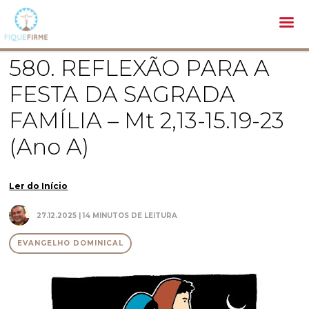
Bíblia /
Evangelho Dominical /
580. REFLEXÃO PARA A FESTA DA SAGRADA FAMÍLIA – Mt 2,13-15.19-23 (Ano A)
580. REFLEXÃO PARA A
FESTA DA SAGRADA
FAMÍLIA – Mt 2,13-15.19-23
(Ano A)
Ler do Início
27.12.2025 | 14 MINUTOS DE LEITURA
EVANGELHO DOMINICAL