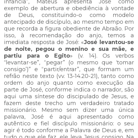
infância”, Mateus apresenta José como
exemplo de abertura e obediência à vontade
de Deus, constituindo-o como modelo
antecipado de discípulo, ao mesmo tempo em
que recorda a figura obediente de Abraão. Por
isso, à recomendação do anjo, temos a
imediata resposta de José: «
José levantou-se
de noite, pegou o menino e sua mãe, e
partiu para o Egito
» (v. 14). Os verbos
“levantar-se”, “pegar” (o mesmo que ‘tomar
consigo’)” e “partir/entrar”, que formam um
refrão neste texto (vv. 13-14.20-21), tanto como
ordem do anjo quanto como execução da
parte de José, conforme indica o narrador, são
aqui uma síntese do discipulado de Jesus, e
fazem deste trecho um verdadeiro tratado
missionário. Mesmo sem dizer uma única
palavra, José é aqui apresentado como
autêntico e fiel discípulo missionário: o seu
agir é todo conforme a Palavra de Deus e, em
tudo o que ele faz, ele leva Jesus consigo. Na