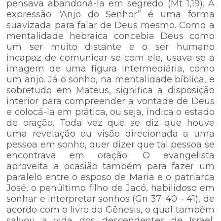
pensava abandoná-la em segredo (Mt 1,19). A
expressão “Anjo do Senhor” é uma forma
suavizada para falar de Deus mesmo. Como a
mentalidade hebraica concebia Deus como
um ser muito distante e o ser humano
incapaz de comunicar-se com ele, usava-se a
imagem de uma figura intermediária, como
um anjo. Já o sonho, na mentalidade bíblica, e
sobretudo em Mateus, significa a disposição
interior para compreender a vontade de Deus
e colocá-la em prática, ou seja, indica o estado
de oração. Toda vez que se diz que houve
uma revelação ou visão direcionada a uma
pessoa em sonho, quer dizer que tal pessoa se
encontrava em oração. O evangelista
aproveita a ocasião também para fazer um
paralelo entre o esposo de Maria e o patriarca
José, o penúltimo filho de Jacó, habilidoso em
sonhar e interpretar sonhos (Gn 37; 40 – 41), de
acordo com o livro do Gênesis, o qual também
salvou a vida dos descendentes de Israel,