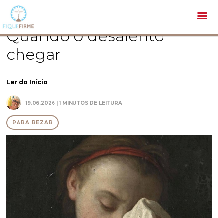
Espiritualidade /
Para Rezar /
Quando o desalento chegar
Quando o desalento
chegar
Ler do Início
19.06.2026 | 1 MINUTOS DE LEITURA
PARA REZAR