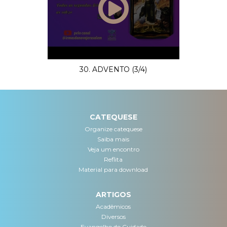
30. ADVENTO (3/4)
CATEQUESE
Organize catequese
Saiba mais
Veja um encontro
Reflita
Material para download
ARTIGOS
Acadêmicos
Diversos
Evangelho do Cuidado