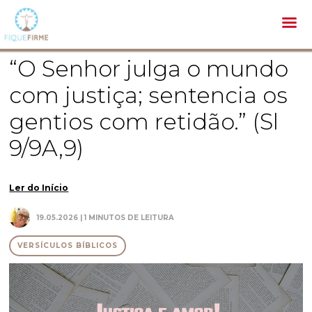
Bíblia /
Versículos Bíblicos /
“O Senhor julga o mundo com justiça; sentencia os gentios com retidão.” (Sl 9/9A,9)
“O Senhor julga o mundo
com justiça; sentencia os
gentios com retidão.” (Sl
9/9A,9)
Ler do Início
19.05.2026 | 1 MINUTOS DE LEITURA
VERSÍCULOS BÍBLICOS