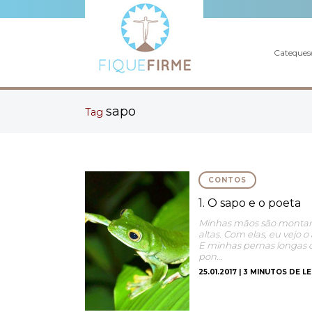
Cateques
sapo
Tag
CONTOS
1. O sapo e o poeta
Minhas mãos são montan
altas. Com elas, eu vejo 
E minhas pernas longas
pon…
25.01.2017 | 3 MINUTOS DE L