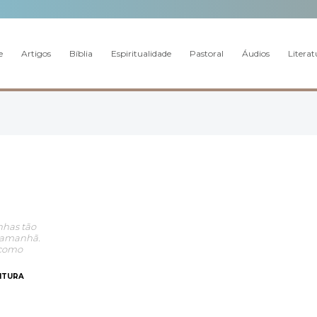
e
Artigos
Bíblia
Espiritualidade
Pastoral
Áudios
Literat
has tão
o amanhã.
 como
EITURA