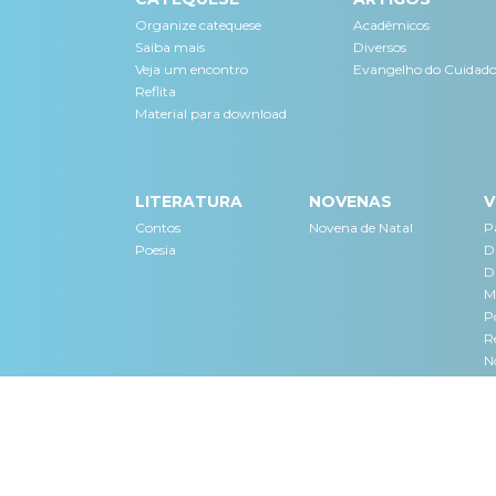
Organize catequese
Acadêmicos
Saiba mais
Diversos
Veja um encontro
Evangelho do Cuidad
Reflita
Material para download
LITERATURA
NOVENAS
V
Contos
Novena de Natal
Pa
Poesia
D
D
M
P
Re
N