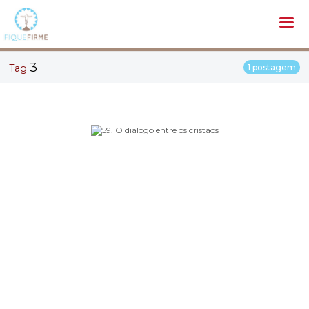
3
Tag
1 postagem