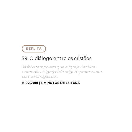
REFLITA
59. O diálogo entre os cristãos
Já foi o tempo em que a Igreja Católica
entendia as Igrejas de origem protestante
como inimigas ou…
15.02.2018 | 3 MINUTOS DE LEITURA